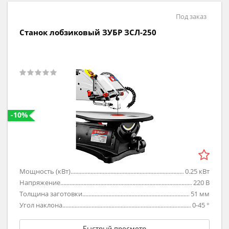
Под заказ
Станок лобзиковый ЗУБР ЗСЛ-250
-10%
Мощность (кВт)
0.25
кВт
Напряжение
220
В
Толщина заготовки
51
мм
Угол наклона
0-45
°
Быстрый просмотр