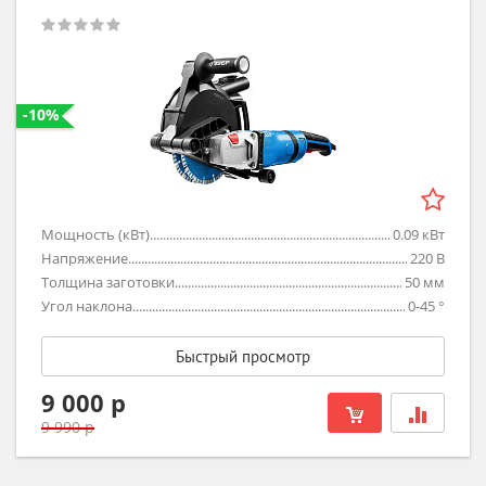
-10%
Мощность (кВт)
0.09
кВт
Напряжение
220
В
Толщина заготовки
50
мм
Угол наклона
0-45
°
Быстрый просмотр
9 000 р
9 990 р