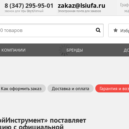
8 (347) 295-95-01
zakaz@lsiufa.ru
Граф
ма
звонок для Уфы бесплатный
Электронная почта для заказов
Изб
 КОМПАНИИ
БРЕНДЫ
Д
Как оформить заказ
Доставка и оплата
Гарантия и во
ойИнструмент» поставляет
цию с официальной