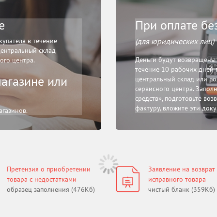
е
При оплате бе
купателя в течение
(для юридических лиц)
центральный склад
Деньги будут возвращены 
ого центра.
течение 10 рабочих дней 
агазине или
центральный склад или по
сервисного центра. Запол
средств», подготовьте воз
фактуру, вложите эти доку
агазинов.
Претензия о приобретении
Заявление на возврат
товара с недостатками
исправного товара
образец заполнения (476Кб)
чистый бланк (359Кб)