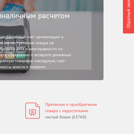
Обратный звонок
зналичным расчетом
на расчетный счет организации в
после поступления товара на
лучения акта о неисправности из
ните «Заявление о возврате денежных
вратную товарную накладную, счет-
менты вместе с товаром.
Претензия о приобретении
товара с недостатками
чистый бланк (637Кб)