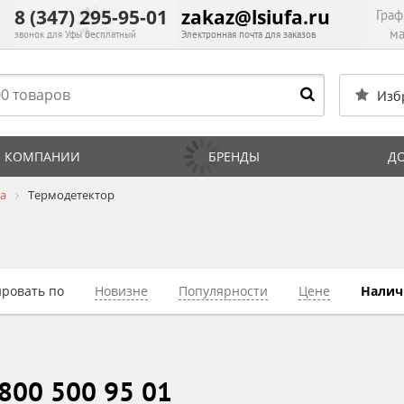
8 (347) 295-95-01
zakaz@lsiufa.ru
Граф
ма
звонок для Уфы бесплатный
Электронная почта для заказов
Изб
 КОМПАНИИ
БРЕНДЫ
Д
а
Термодетектор
ировать по
Новизне
Популярности
Цене
Нали
 800 500 95 01