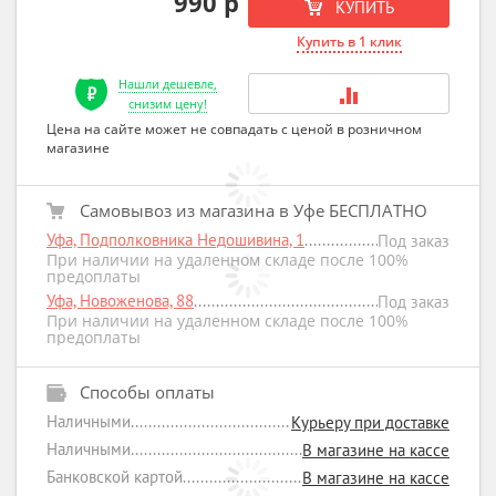
990 р
КУПИТЬ
Купить в 1 клик
Нашли дешевле,
снизим цену!
Цена на сайте может не совпадать с ценой в розничном
магазине
Самовывоз из магазина в Уфе БЕСПЛАТНО
Уфа, Подполковника Недошивина, 1
Под заказ
При наличии на удаленном складе после 100%
предоплаты
Уфа, Новоженова, 88
Под заказ
При наличии на удаленном складе после 100%
предоплаты
Способы оплаты
Наличными
Курьеру при доставке
Наличными
В магазине на кассе
Банковской картой
В магазине на кассе