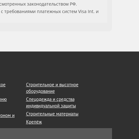
смотренных законодательством РФ.
с требованиями платежных систем Visa Int. и
кое
Строительное и высотное
оборудование
амню
Спецодежда и средства
индивидуальной защиты
Строительные материалы
тоном и
Крепёж