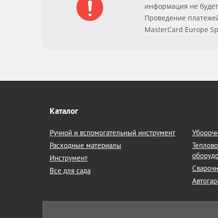
информация не будет
Проведение платежей 
MasterCard Europe Sp
Каталог
Ручной и вспомогательный инструмент
Уборочн
Расходные материалы
Теплово
оборуд
Инструмент
Сварочн
Все для сада
Автогар