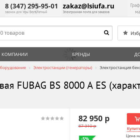
8 (347) 295-95-01
zakaz@lsiufa.ru
Граф
ма
звонок для Уфы бесплатный
Электронная почта для заказов
Изб
 КОМПАНИИ
БРЕНДЫ
Д
оборудование
Электростанции (генераторы)
Электростанция бен
вая FUBAG BS 8000 A ES (характ
82 950 р
87 310 р
Купить
Цена н
-5%