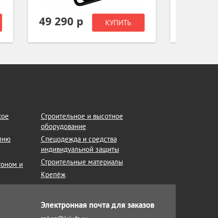
25 190 р
59 0
Ь
КУПИТЬ
кое
Строительное и высотное
оборудование
амню
Спецодежда и средства
индивидуальной защиты
Строительные материалы
тоном и
Крепёж
Электронная почта для заказов