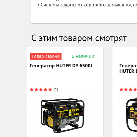
• Системы защиты от короткого замыкания, п
С этим товаром смотрят
аличии
В наличии
6500L
Генератор бензиновый
Бен
HUTER DY 3000L
HUT