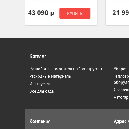
21 990 р
12
ИТЬ
КУПИТЬ
Каталог
Ручной и вспомогательный инструмент
Уборочн
Расходные материалы
Теплово
оборуд
Инструмент
Сварочн
Все для сада
Автогар
Компания
Адрес 