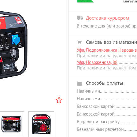
магази
Доставка курьером
В течение дня (или завтра) п
Самовывоз из магази
Уфа, Подполковника Недошиви
При наличии на удаленном 
Уфа, Новоженова, 88
При наличии на удаленном 
Способы оплаты
Наличными
Наличными
Банковской картой
Банковской картой
В кредит и рассрочку
Безналичным расчетом