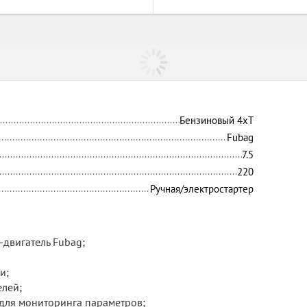
Бензиновый 4xT
Fubag
7.5
220
Ручная/электростартер
двигатель Fubag;
и;
елей;
для мониторинга параметров;