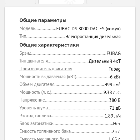
Общие параметры
Модель
FUBAG DS 8000 DAC ES (кожух)
Тип
Электростанция дизельная
Общие характеристики
Брэнд
FUBAG
Тип двигателя
Дизельный 4xT
Производитель двигателя
Fubag
Мощность выдаваемая (кВт)
6 кВт
Объем двигателя
499 см³
Мощность (л. с.)
9.38 л. с.
Напряжение
380 В
Уровень шума
71 дБ
Расход топлива
1.89 л/ч
Блок автоматики
Нет
Емкость топливного бака
25 л
Емкость масляного бака
1.65 л