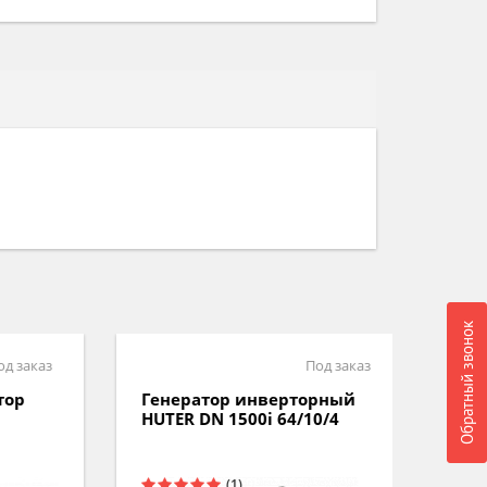
Обратный звонок
аказ
Под заказ
р
Генератор инверторный
Генер
HUTER DN 1500i 64/10/4