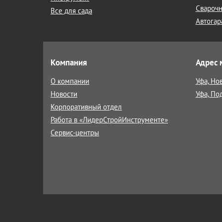
Сварочн
Все для сада
Автогар
Компания
Адрес 
О компании
Уфа, Но
Новости
Уфа, По
Корпоративный отдел
Работа в «ЛидерСтройИнструменте»
Сервис-центры