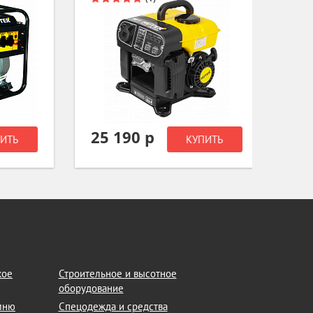
25 190 р
59 0
Ь
КУПИТЬ
кое
Строительное и высотное
оборудование
амню
Спецодежда и средства