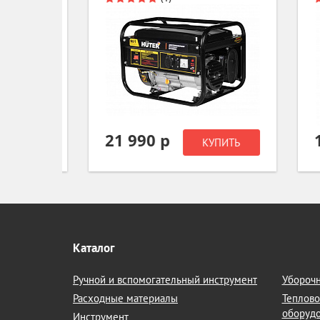
21 990 р
12
ИТЬ
КУПИТЬ
Каталог
Ручной и вспомогательный инструмент
Уборочн
Расходные материалы
Теплово
оборуд
Инструмент