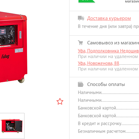
магази
Доставка курьером
В течение дня (или завтра) п
Самовывоз из магази
Уфа, Подполковника Недошиви
При наличии на удаленном 
Уфа, Новоженова, 88
При наличии на удаленном 
Способы оплаты
Наличными
Наличными
Банковской картой
Банковской картой
В кредит и рассрочку
Безналичным расчетом