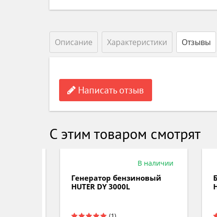
Описание
Характеристики
Отзывы
Написать отзыв
С этим товаром смотрят
аличии
В наличии
6500L
Генератор бензиновый
Бен
HUTER DY 3000L
HUT