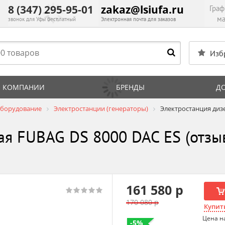
8 (347) 295-95-01
zakaz@lsiufa.ru
Граф
ма
звонок для Уфы бесплатный
Электронная почта для заказов
Изб
 КОМПАНИИ
БРЕНДЫ
Д
оборудование
Электростанции (генераторы)
Электростанция диз
ая FUBAG DS 8000 DAC ES (отзы
161 580 р
170 080 р
Купить
Цена н
-5%