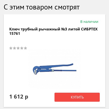
С этим товаром смотрят
 наличии
В
СИБРТЕХ
Ключ трубный рычажный КТР-1 НИЗ 1
851 р
КУПИТЬ