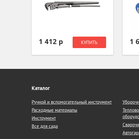
1 412 р
1 
ИТЬ
КУПИТЬ
Каталог
Ручной и вспомогательный инструмент
Уборочн
Расходные материалы
Теплово
оборуд
Инструмент
Сварочн
Все для сада
Автогар