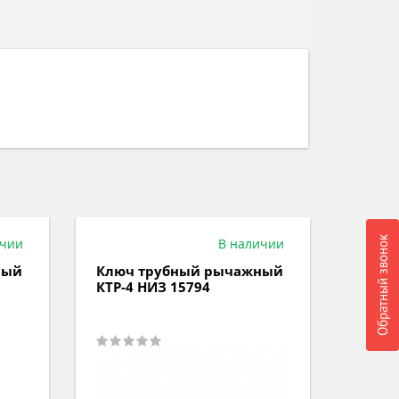
Обратный звонок
ичии
В наличии
ный
Ключ трубный рычажный
Ключ
КТР-4 НИЗ 15794
дина
210Hm