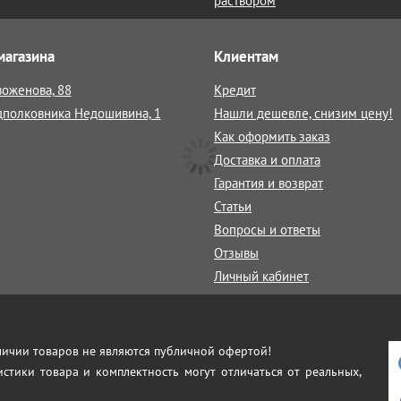
раствором
магазина
Клиентам
воженова, 88
Кредит
дполковника Недошивина, 1
Нашли дешевле, снизим цену!
Как оформить заказ
Доставка и оплата
Гарантия и возврат
Статьи
Вопросы и ответы
Отзывы
Личный кабинет
аличии товаров не являются публичной офертой!
истики товара и комплектность могут отличаться от реальных,