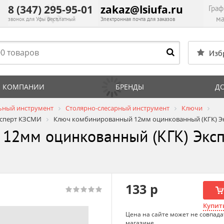
8 (347) 295-95-01
zakaz@lsiufa.ru
Граф
ма
звонок для Уфы бесплатный
Электронная почта для заказов
Изб
 КОМПАНИИ
БРЕНДЫ
Д
ьный инструмент
Столярно-слесарный инструмент
Ключи
ксперт КЗСМИ
Ключ комбинированный 12мм оцинкованный (КГК) Э
12мм оцинкованный (КГК) Эксп
133 р
Купить
Цена на сайте может не совпада
магазине