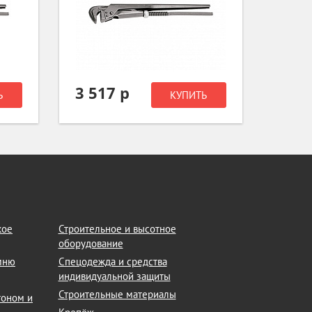
3 517 р
4 07
Ь
КУПИТЬ
кое
Строительное и высотное
оборудование
амню
Спецодежда и средства
индивидуальной защиты
Строительные материалы
тоном и