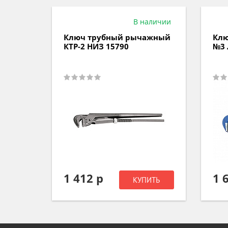
аличии
В наличии
ажный
Ключ трубный рычажный
Клю
КТР-2 НИЗ 15790
№3 
1 412 р
1 
ИТЬ
КУПИТЬ