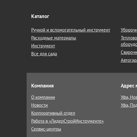
Каталог
Ручной и вспомогательный инструмент
Уборочн
Расходные материалы
Теплово
оборуд
Инструмент
Сварочн
Все для сада
Автогар
Компания
Адрес 
О компании
Уфа, Но
Новости
Уфа, По
Корпоративный отдел
Работа в «ЛидерСтройИнструменте»
Сервис-центры