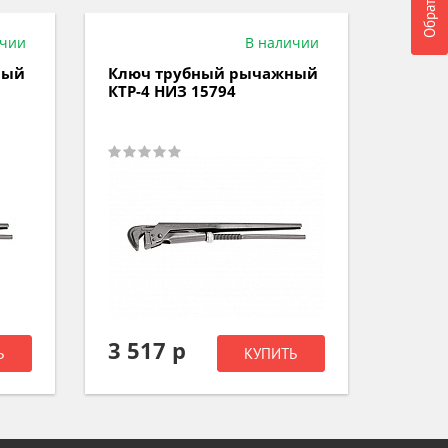
ичии
В наличии
ный
Ключ трубный рычажный
Ключ
КТР-4 НИЗ 15794
дина
210Hm
3 517 р
4 07
Ь
КУПИТЬ