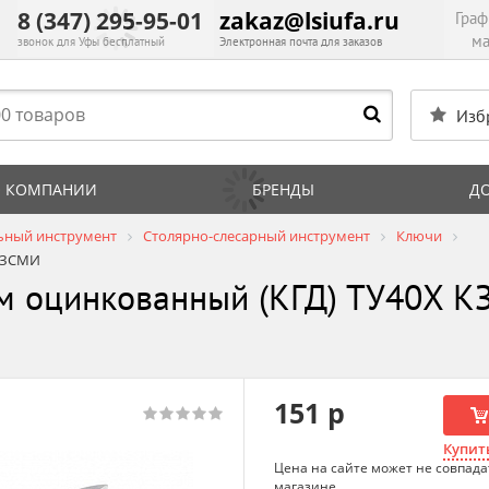
8 (347) 295-95-01
zakaz@lsiufa.ru
Граф
ма
звонок для Уфы бесплатный
Электронная почта для заказов
Изб
 КОМПАНИИ
БРЕНДЫ
Д
ьный инструмент
Столярно-слесарный инструмент
Ключи
 КЗСМИ
м оцинкованный (КГД) ТУ40Х 
151 р
Купить
Цена на сайте может не совпада
магазине