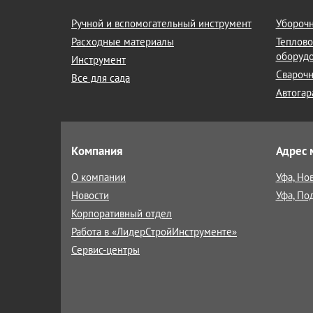
Ручной и вспомогательный инструмент
Уборочн
Расходные материалы
Теплово
оборуд
Инструмент
Сварочн
Все для сада
Автогар
Компания
Адрес 
О компании
Уфа, Но
Новости
Уфа, По
Корпоративный отдел
Работа в «ЛидерСтройИнструменте»
Сервис-центры