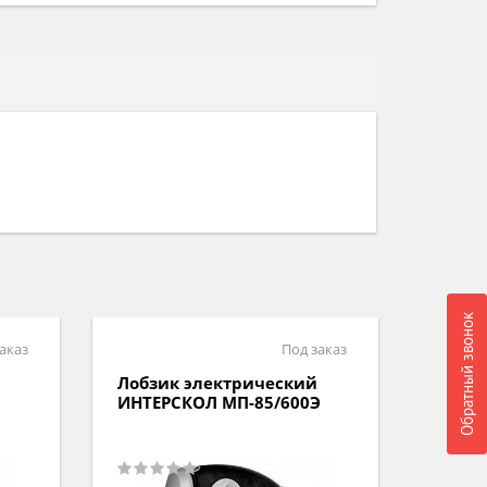
Обратный звонок
аказ
Под заказ
Лобзик электрический
Лобзи
ИНТЕРСКОЛ МП-85/600Э
ВИХРЬ