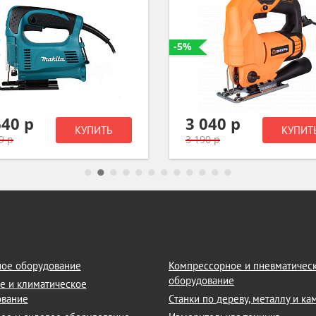
-5%
640 р
3 040 р
КУПИТЬ
КУПИТ
9 р
3 190 р
ое оборудование
Компрессорное и пневматичес
оборудование
е и климатическое
ование
Станки по дереву, металлу и к