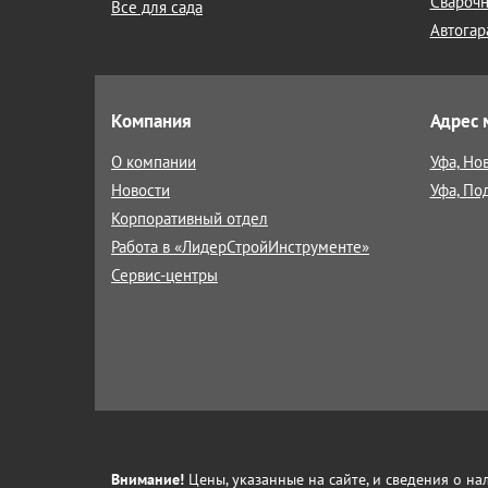
Сварочн
Все для сада
Автогар
Компания
Адрес 
О компании
Уфа, Но
Новости
Уфа, По
Корпоративный отдел
Работа в «ЛидерСтройИнструменте»
Сервис-центры
Внимание!
Цены, указанные на сайте, и сведения о н