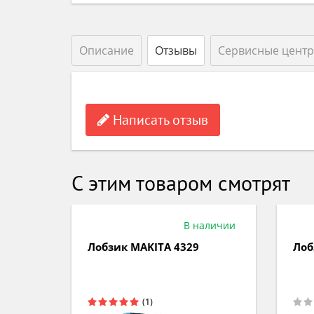
Описание
Отзывы
Сервисные цент
Написать отзыв
С этим товаром смотрят
аличии
В наличии
ий
Лобзик MAKITA 4329
Лоб
00Э