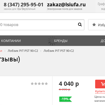
8 (347) 295-95-01
zakaz@lsiufa.ru
Граф
ма
звонок для Уфы бесплатный
Электронная почта для заказов
Изб
 КОМПАНИИ
БРЕНДЫ
Д
ки
Лобзик PIT PST 90-C2
Лобзик PIT PST 90-C2
тзывы)
4 040 р
4 990 р
Купить
Цена н
-19%
магази