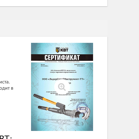
ста.
одит в
ВТ: