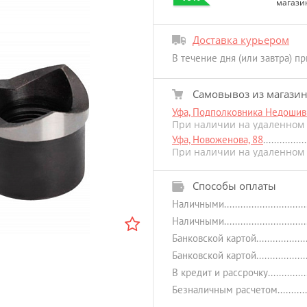
магази
Доставка курьером
В течение дня (или завтра) п
Самовывоз из магази
Уфа, Подполковника Недошиви
При наличии на удаленном 
Уфа, Новоженова, 88
При наличии на удаленном 
Способы оплаты
Наличными
Наличными
Банковской картой
Банковской картой
В кредит и рассрочку
Безналичным расчетом