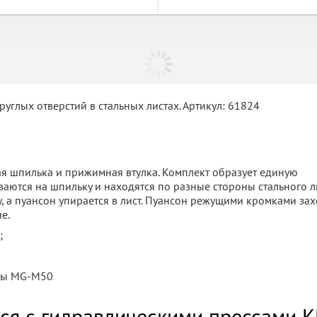
глых отверстий в стальных листах. Артикул: 61824
ая шпилька и прижимная втулка. Комплект образует единую
аются на шпильку и находятся по разные стороны стального ли
, а пуансон упирается в лист. Пуансон режущими кромками зах
е.
;
оды MG-M50
я с гидравлическими прессами К