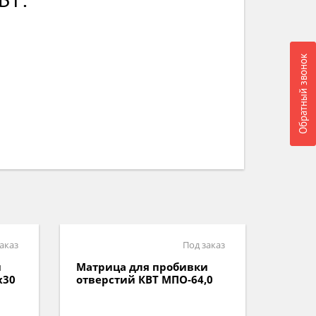
Обратный звонок
аказ
Под заказ
и
Матрица для пробивки
Набор
,0
отверстий КВТ МПО-22,5
проби
НМПО