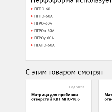
ПГПО-60
ПГПО-60А
ПГРО-60А
ПГРОп-60А
ПГРОу-60А
ПГАПО-60А
С этим товаром смотрят
д заказ
Под заказ
вки
Матрица для пробивки
Мат
8,6
отверстий КВТ МПО 22х22
отв