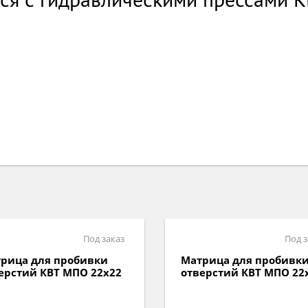
Под заказ
Под з
рица для пробивки
Матрица для пробивк
ерстий КВТ МПО 22х30
отверстий КВТ МПО-64