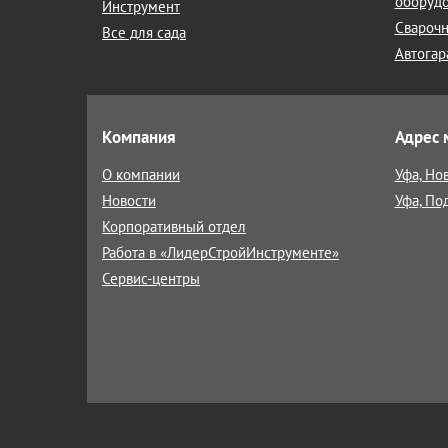
оборуд
Инструмент
Сварочн
Все для сада
Автогар
Компания
Адрес 
О компании
Уфа, Но
Новости
Уфа, По
Корпоративный отдел
Работа в «ЛидерСтройИнструменте»
Сервис-центры