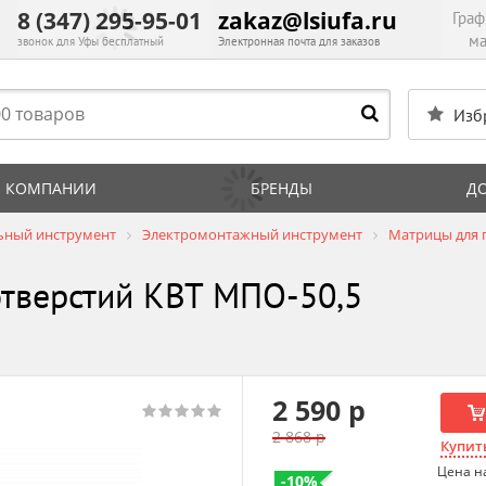
8 (347) 295-95-01
zakaz@lsiufa.ru
Граф
ма
звонок для Уфы бесплатный
Электронная почта для заказов
Изб
 КОМПАНИИ
БРЕНДЫ
Д
ьный инструмент
Электромонтажный инструмент
Матрицы для 
отверстий КВТ МПО-50,5
2 590 р
2 868 р
Купить
Цена н
-10%