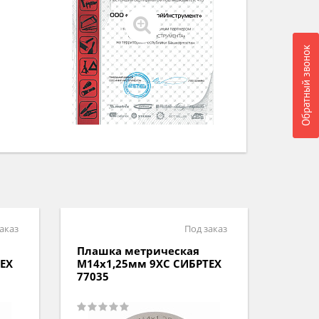
Обратный звонок
аказ
Под заказ
Плашка метрическая
Плаш
ЕХ
М14х1,25мм 9ХС СИБРТЕХ
М8х1,
77035
77077