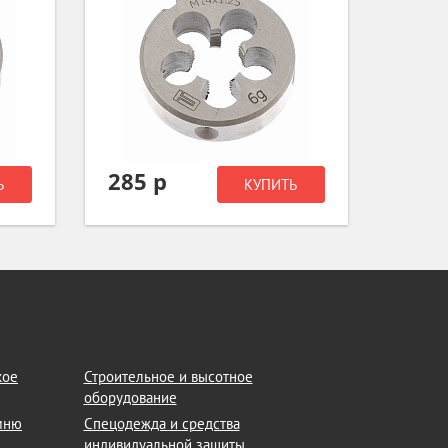
285 р
169
Ь
КУПИТЬ
кое
Строительное и высотное
оборудование
амню
Спецодежда и средства
индивидуальной защиты