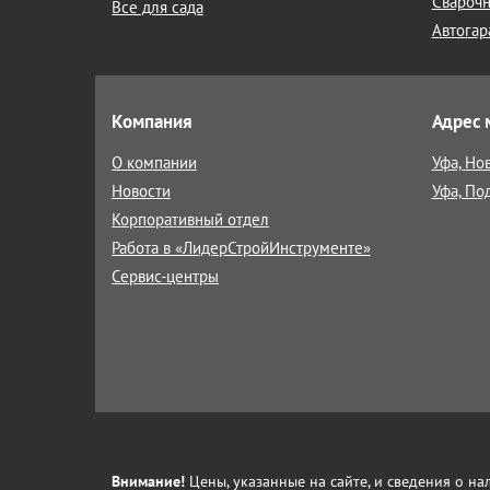
Сварочн
Все для сада
Автогар
Компания
Адрес 
О компании
Уфа, Но
Новости
Уфа, По
Корпоративный отдел
Работа в «ЛидерСтройИнструменте»
Сервис-центры
Внимание!
Цены, указанные на сайте, и сведения о н