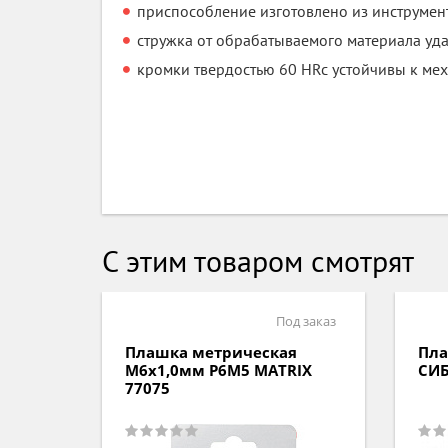
приспособление изготовлено из инструмент
стружка от обрабатываемого материала уда
кромки твердостью 60 HRc устойчивы к ме
С этим товаром смотрят
д заказ
Под заказ
я
Плашка метрическая
Пла
ТЕХ
М6х1,0мм Р6М5 MATRIX
СИБ
77075