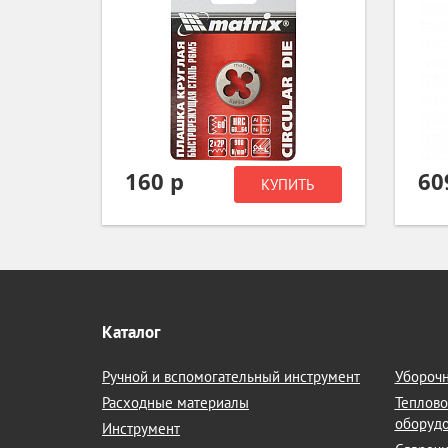
160 р
60
ИТЬ
КУПИТЬ
Каталог
Ручной и вспомогательный инструмент
Уборочн
Расходные материалы
Теплово
оборуд
Инструмент