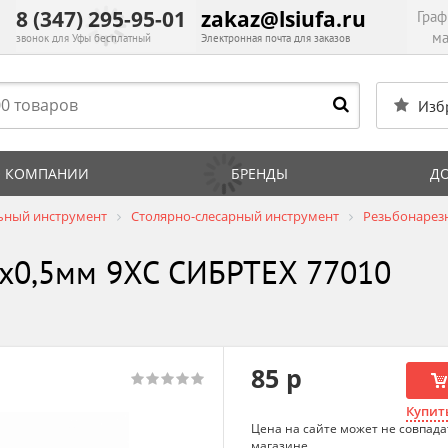
8 (347) 295-95-01
zakaz@lsiufa.ru
Граф
ма
звонок для Уфы бесплатный
Электронная почта для заказов
Изб
 КОМПАНИИ
БРЕНДЫ
Д
ьный инструмент
Столярно-слесарный инструмент
Резьбонарез
х0,5мм 9ХС СИБРТЕХ 77010
85 р
Купить
Цена на сайте может не совпада
магазине