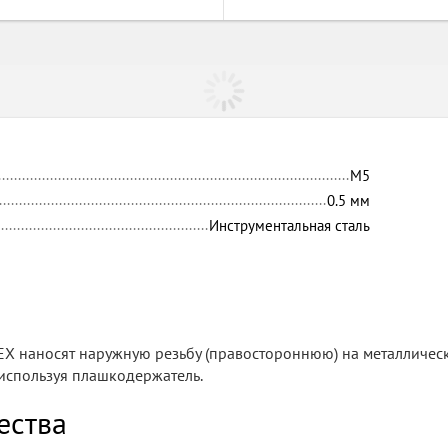
М5
0.5
мм
Инструментальная сталь
Х наносят наружную резьбу (правостороннюю) на металличес
 используя плашкодержатель.
ества