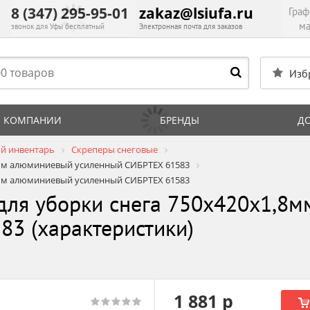
8 (347) 295-95-01
zakaz@lsiufa.ru
Граф
ма
звонок для Уфы бесплатный
Электронная почта для заказов
Изб
 КОМПАНИИ
БРЕНДЫ
Д
й инвентарь
Скреперы снеговые
8мм алюминиевый усиленный СИБРТЕХ 61583
8мм алюминиевый усиленный СИБРТЕХ 61583
для уборки снега 750х420х1,8
3 (характеристики)
1 881 р