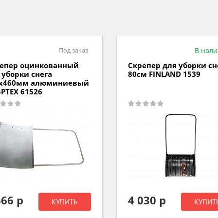
Под заказ
В нал
епер оцинкованный
Скрепер для уборки сн
 уборки снега
80см FINLAND 1539
0х460мм алюминиевый
РТЕХ 61526
666 р
4 030 р
КУПИТЬ
КУПИТ