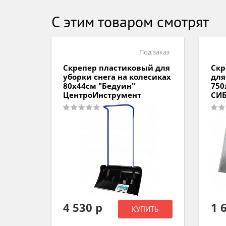
С этим товаром смотрят
д заказ
Под заказ
й для
Скрепер пластиковый для
Скр
есиках
уборки снега на колесиках
для
80х44см "Бедуин"
75
ЦентроИнструмент
СИБ
4 530 р
1 
ИТЬ
КУПИТЬ