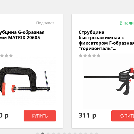
Под заказ
В нал
убцина G-образная
Струбцина
мм MATRIX 20605
быстрозажимная с
фиксатором F-образна
"горизонталь"...
0 р
311 р
КУПИТЬ
КУПИТ