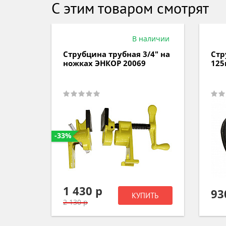
С этим товаром смотрят
аличии
В наличии
Струбцина трубная 3/4" на
Стр
ножках ЭНКОР 20069
125
ная
-33%
1 430 р
93
ИТЬ
КУПИТЬ
2 130 р