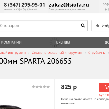
8 (347) 295-95-01
zakaz@lsiufa.ru
Граф
ма
звонок для Уфы бесплатный
Электронная почта для заказов
Изб
 КОМПАНИИ
БРЕНДЫ
Д
ьный инструмент
Столярно-слесарный инструмент
Струбцины
200мм SPARTA 206655
825 р
Купить
Цена на сайте может не совпада
магазине