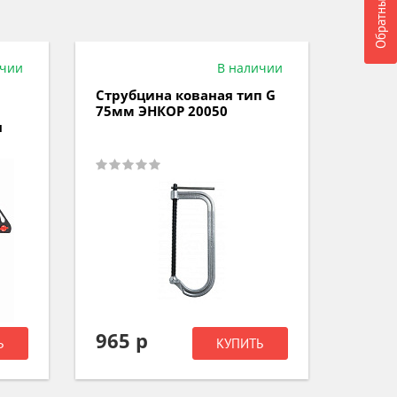
ичии
В наличии
Струбцина кованая тип G
Струб
75мм ЭНКОР 20050
много
я
MATRI
965 р
1 11
Ь
КУПИТЬ