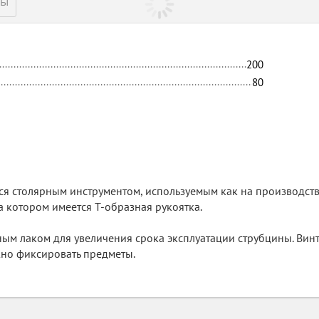
ры
200
80
я столярным инструментом, используемым как на производстве,
а котором имеется Т-образная рукоятка.
ным лаком для увеличения срока эксплуатации струбцины. Вин
но фиксировать предметы.