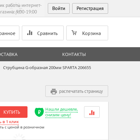
ик работы интернет-
Войти
Регистрация
газина: 9:00-19:00
ранное
Сравнить
Корзина
ОСТАВКА
КОНТАКТЫ
Струбцина G-образная 200мм SPARTA 206655
распечатать страницу
Нашли дешевле,
КУПИТЬ
снизим цену!
 в 1 клик
ть с ценой в розничном