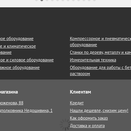
ое оборудование
Компрессорное и пневматичес
оборудование
е и климатическое
ование
Станки по дереву, металлу и к
ое и силовое оборудование
Измерительная техника
ажное оборудование
Оборудование для работы с бе
раствором
магазина
Клиентам
воженова, 88
Кредит
дполковника Недошивина, 1
Нашли дешевле, снизим цену!
Как оформить заказ
Доставка и оплата