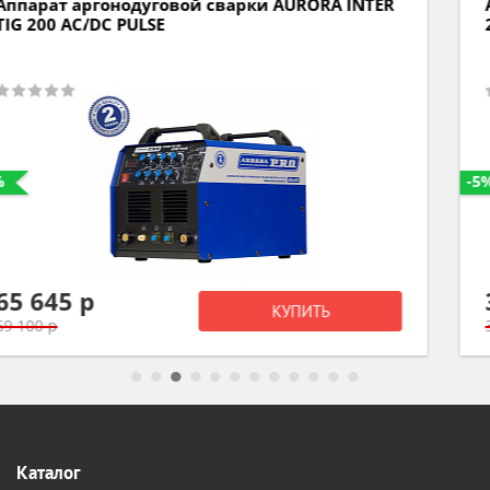
Аппарат аргонодуговой сварки РЕСАНТА САИ
230АД 65/17
-5%
30 580 р
КУПИТЬ
32 190 р
Каталог