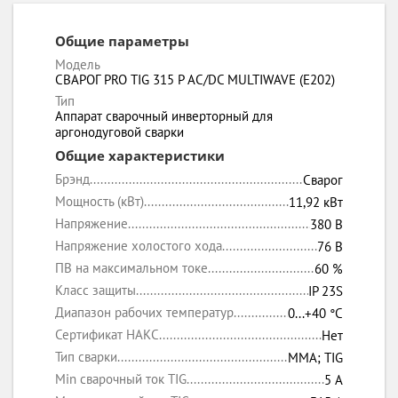
Общие параметры
Модель
СВАРОГ PRO TIG 315 P AC/DC MULTIWAVE (E202)
Тип
Аппарат сварочный инверторный для
аргонодуговой сварки
Общие характеристики
Брэнд
Сварог
Мощность (кВт)
11,92 кВт
Напряжение
380 В
Напряжение холостого хода
76 В
ПВ на максимальном токе
60 %
Класс защиты
IP 23S
Диапазон рабочих температур
0...+40 °C
Сертификат НАКС
Нет
Тип сварки
MMA; TIG
Min сварочный ток TIG
5 А