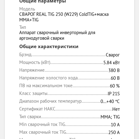
Общие параметры
Модель
СВАРОГ REAL TIG 250 (W229) ColdTIG+маска
MMA+TIG
Тип
Аппарат сварочный инверторный для
аргонодуговой сварки
Общие характеристики
Брэнд
Сварог
Мощность (кВт)
5.84 кВт
Напряжение
380 В
Напряжение холостого хода
60 В
ПВ на максимальном токе
60 %
Класс защиты
IP 21S
Диапазон рабочих температур
0...+40 °C
Сертификат НАКС
Нет
Тип сварки
MMA; TIG
Min сварочный ток TIG
10 А
Max сварочный ток TIG
250 А