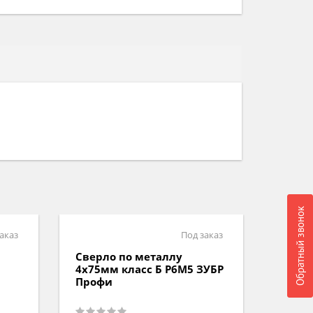
Обратный звонок
аказ
Под заказ
Сверло по металлу
Сверл
4х75мм класс Б P6M5 ЗУБР
2х49м
Профи
Проф