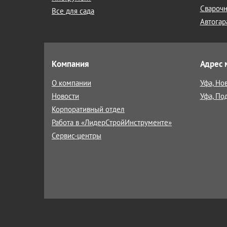
Сварочн
Все для сада
Автогар
Компания
Адрес 
О компании
Уфа, Но
Новости
Уфа, По
Корпоративный отдел
Работа в «ЛидерСтройИнструменте»
Сервис-центры