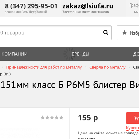
8 (347) 295-95-01
zakaz@lsiufa.ru
Граф
ма
звонок для Уфы бесплатный
Электронная почта для заказов
Изб
 КОМПАНИИ
БРЕНДЫ
Д
Принадлежности для работ по металлу
Сверла по металлу
Св
ер ВиЗ
х151мм класс Б P6M5 блистер Ви
155 р
Купить
Цена на сайте может не совпада
магазине