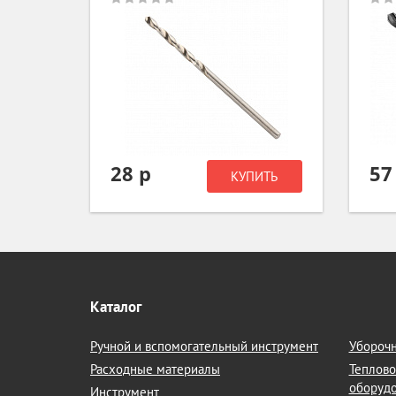
28 р
57
ИТЬ
КУПИТЬ
Каталог
Ручной и вспомогательный инструмент
Уборочн
Расходные материалы
Теплово
оборуд
Инструмент