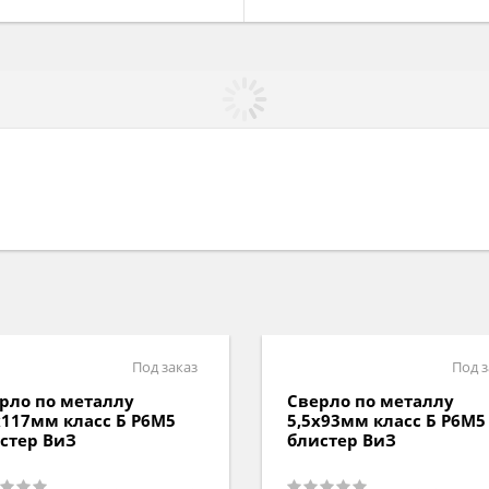
Под заказ
Под з
рло по металлу
Сверло по металлу
х117мм класс Б P6M5
5,5х93мм класс Б P6M5
стер ВиЗ
блистер ВиЗ