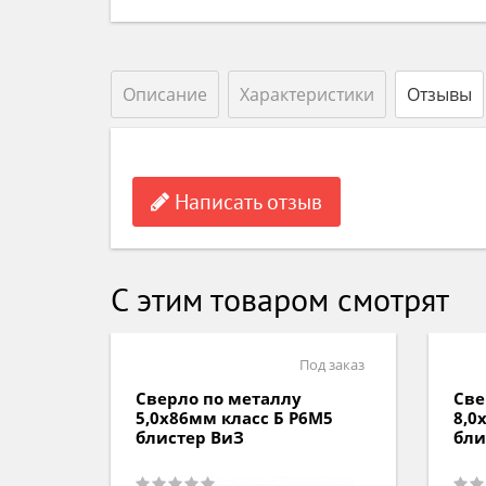
Описание
Характеристики
Отзывы
Написать отзыв
С этим товаром смотрят
д заказ
Под заказ
Сверло по металлу
Све
M5
5,0х86мм класс Б P6M5
8,0
блистер ВиЗ
бли