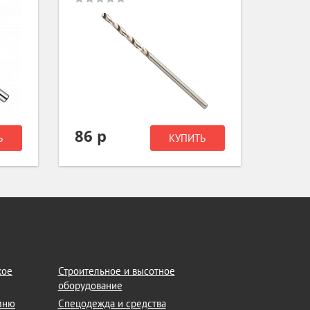
86 р
46 р
Ь
КУПИТЬ
кое
Строительное и высотное
оборудование
амню
Спецодежда и средства