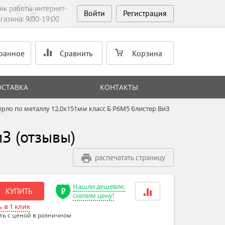
ик работы интернет-
Войти
Регистрация
газина: 9:00-19:00
ранное
Сравнить
Корзина
ОСТАВКА
КОНТАКТЫ
ерло по металлу 12,0х151мм класс Б P6M5 блистер ВиЗ
З (отзывы)
распечатать страницу
Нашли дешевле,
КУПИТЬ
снизим цену!
 в 1 клик
ть с ценой в розничном