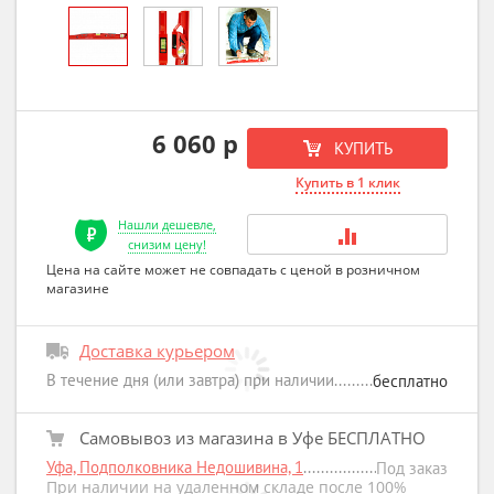
6 060 р
КУПИТЬ
Купить в 1 клик
Нашли дешевле,
снизим цену!
Цена на сайте может не совпадать с ценой в розничном
магазине
Доставка курьером
В течение дня (или завтра) при наличии
бесплатно
Самовывоз из магазина в Уфе БЕСПЛАТНО
Уфа, Подполковника Недошивина, 1
Под заказ
При наличии на удаленном складе после 100%