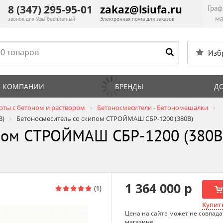
8 (347) 295-95-01
zakaz@lsiufa.ru
Граф
ма
звонок для Уфы бесплатный
Электронная почта для заказов
Изб
 КОМПАНИИ
БРЕНДЫ
Д
оты с бетоном и раствором
Бетоносмесители - Бетономешалки
В)
Бетоносмеситель со скипом СТРОЙМАШ СБР-1200 (380В)
ипом СТРОЙМАШ СБР-1200 (380В)
1 364 000 р
Купить
Цена на сайте может не совпада
магазине