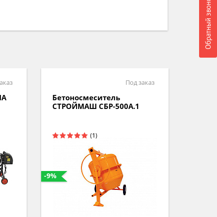
Обратный звонок
аказ
Под заказ
МА
Бетоносмеситель
Бетон
СТРОЙМАШ СБР-500А.1
СТРО
(220В)
-9%
-12%