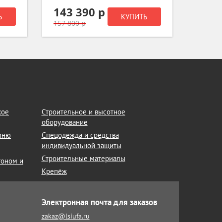
143 390 р
90 0
Ь
КУПИТЬ
157 800 р
102 40
кое
Строительное и высотное
оборудование
амню
Спецодежда и средства
индивидуальной защиты
Строительные материалы
тоном и
Крепёж
Электронная почта для заказов
zakaz@lsiufa.ru