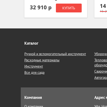
14
32 910 р
ИТЬ
КУПИТЬ
15 2
Каталог
Ручной и вспомогательный инструмент
Уборочн
Расходные материалы
Теплово
оборуд
Инструмент
Сварочн
Все для сада
Автогар
Компания
Адрес 
О компании
Уфа, Но