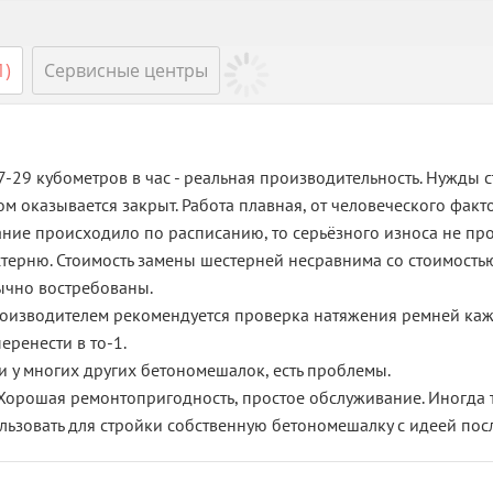
1)
Сервисные центры
7-29 кубометров в час - реальная производительность. Нужды с
ом оказывается закрыт. Работа плавная, от человеческого факто
ние происходило по расписанию, то серьёзного износа не про
ерню. Стоимость замены шестерней несравнима со стоимостью
ычно востребованы.
оизводителем рекомендуется проверка натяжения ремней кажд
еренести в то-1.
 и у многих других бетономешалок, есть проблемы.
Хорошая ремонтопригодность, простое обслуживание. Иногда т
льзовать для стройки собственную бетономешалку с идеей п