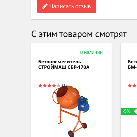
Написать отзыв
С этим товаром смотрят
аличии
В наличии
Бетоносмеситель
Бет
СТРОЙМАШ СБР-170А
БМ-
-5%