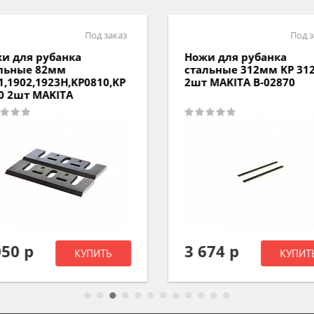
Под заказ
Под з
и для рубанка
Ножи для рубанка
льные 82мм
стальные 312мм KP 31
1,1902,1923Н,KP0810,KP
2шт MAKITA B-02870
0 2шт MAKITA
050 р
3 674 р
КУПИТЬ
КУПИТ