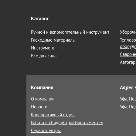
Каталог
Ручной и вспомогательный инструмент
Уборочн
Расходные материалы
Теплово
оборуд
Инструмент
Сварочн
Все для сада
Автогар
Компания
Адрес 
О компании
Уфа, Но
Новости
Уфа, По
Корпоративный отдел
Работа в «ЛидерСтройИнструменте»
Сервис-центры