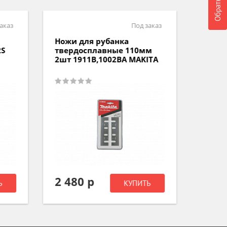
аказ
Под заказ
Ножи для рубанка
Ножи 
2S
твердосплавные 110мм
тверд
2шт 1911B,1002BA MAKITA
82мм 
MAKI
2 480 р
1 48
Ь
КУПИТЬ