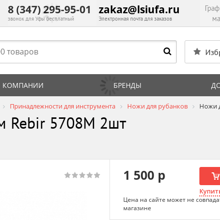
8 (347) 295-95-01
zakaz@lsiufa.ru
Граф
ма
звонок для Уфы бесплатный
Электронная почта для заказов
Изб
 КОМПАНИИ
БРЕНДЫ
Д
Принадлежности для инструмента
Ножи для рубанков
Ножи д
м Rebir 5708M 2шт
1 500 р
Купить
Цена на сайте может не совпада
магазине