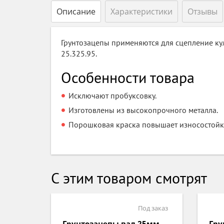
Описание
Характеристики
Отзывы
Грунтозацепы применяются для сцепление кул
25.325.95.
Особенности товара
Исключают пробуксовку.
Изготовлены из высокопрочного металла.
Порошковая краска повышает износостойкос
С этим товаром смотрят
д заказ
Под заказ
Ак
5мм
Грунтозацепы вал 30мм
Гру