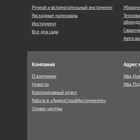
Ручной и вспомогательный инструмент
Уборочн
Расходные материалы
Теплово
оборуд
Инструмент
Сварочн
Все для сада
Автогар
Компания
Адрес 
О компании
Уфа, Но
Новости
Уфа, По
Корпоративный отдел
Работа в «ЛидерСтройИнструменте»
Сервис-центры