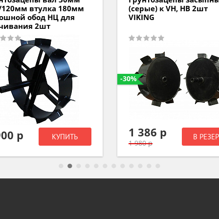
рые) к VH, HB 2шт
TF 338 HUSQVARNA
ING
5882671-01
386 р
6 200 р
В РЕЗЕРВ
КУПИТ
0 р