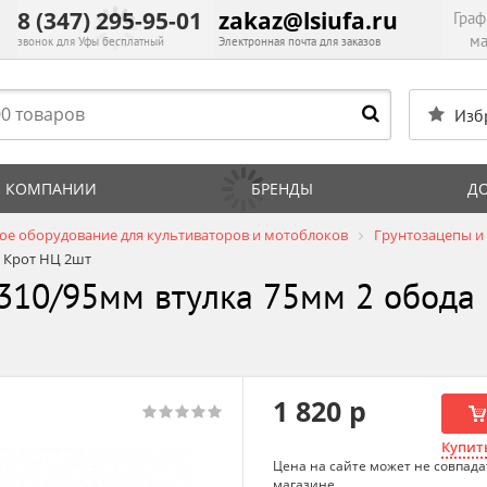
8 (347) 295-95-01
zakaz@lsiufa.ru
Граф
ма
звонок для Уфы бесплатный
Электронная почта для заказов
Изб
 КОМПАНИИ
БРЕНДЫ
Д
ое оборудование для культиваторов и мотоблоков
Грунтозацепы 
а Крот НЦ 2шт
310/95мм втулка 75мм 2 обода
1 820 р
Купить
Цена на сайте может не совпада
магазине