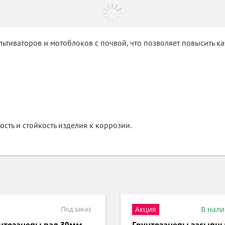
ьтиваторов и мотоблоков с почвой, что позволяет повысить ка
ть и стойкость изделия к коррозии.
ция
В наличии
Под з
нтозацепы засыпные
Грунтозацепы 360мм S