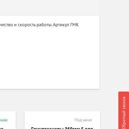
чество и скорость работы. Артикул ГМК
Обратный звонок
аказ
Под заказ
 для
Грунтозацепы вал S24
Грунт