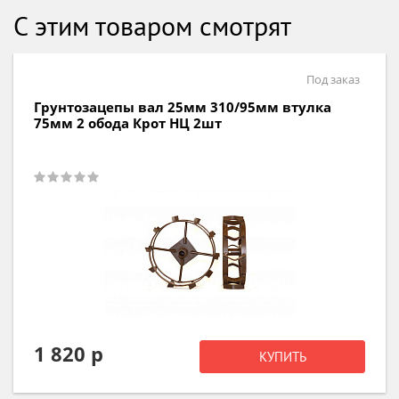
С этим товаром смотрят
д заказ
По
ка
Грунтозацепы вал 30мм 585/120мм вту
180мм сплошной обод НЦ для окучива
2шт
3 900 р
КУПИТЬ