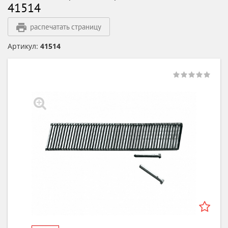
41514
распечатать страницу
Артикул:
41514