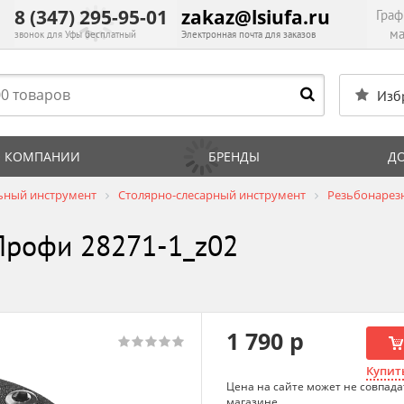
8 (347) 295-95-01
zakaz@lsiufa.ru
Граф
ма
звонок для Уфы бесплатный
Электронная почта для заказов
Изб
 КОМПАНИИ
БРЕНДЫ
Д
ьный инструмент
Столярно-слесарный инструмент
Резьбонарез
Профи 28271-1_z02
1 790 р
Купить
Цена на сайте может не совпада
магазине