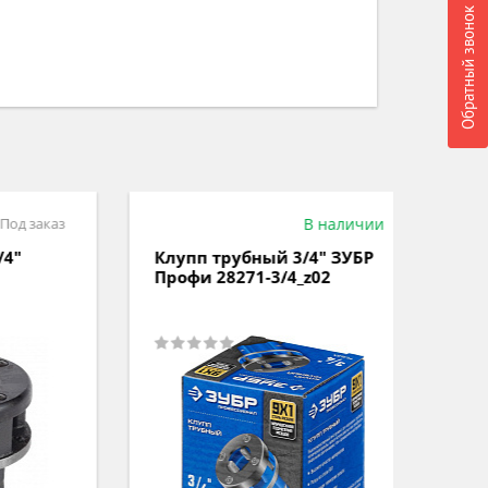
Обратный звонок
аказ
В наличии
Клупп трубный 3/4" ЗУБР
Клупп
Профи 28271-3/4_z02
28261