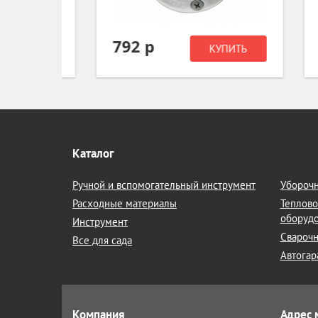
792 р
1 
ИТЬ
КУПИТЬ
Каталог
Ручной и вспомогательный инструмент
Уборочн
Расходные материалы
Теплово
оборуд
Инструмент
Сварочн
Все для сада
Автогар
Компания
Адрес 