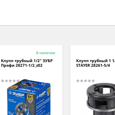
В наличии
Под з
пп трубный 1/2" ЗУБР
Клупп трубный 1 1/4"
фи 28271-1/2_z02
STAYER 28261-5/4