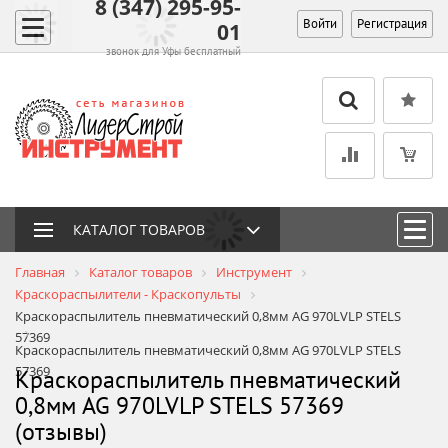
8 (347) 295-95-
Войти
Регистрация
01
звонок для Уфы бесплатный
КАТАЛОГ ТОВАРОВ
Главная
Каталог товаров
Инструмент
Краскораспылители - Краскопульты
Краскораспылитель пневматический 0,8мм AG 970LVLP STELS
57369
Краскораспылитель пневматический 0,8мм AG 970LVLP STELS
57369
Краскораспылитель пневматический
0,8мм AG 970LVLP STELS 57369
(отзывы)