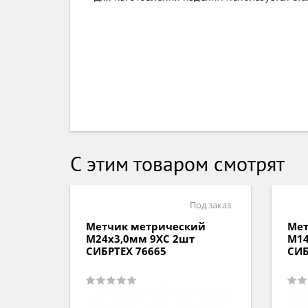
С этим товаром смотрят
д заказ
Под заказ
й
Метчик метрический
Мет
М24х3,0мм 9ХС 2шт
М14
СИБРТЕХ 76665
СИБ