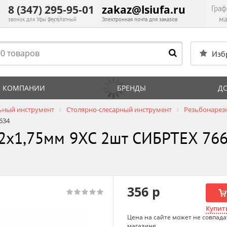
8 (347) 295-95-01
zakaz@lsiufa.ru
Граф
ма
звонок для Уфы бесплатный
Электронная почта для заказов
Изб
 КОМПАНИИ
БРЕНДЫ
Д
ьный инструмент
Столярно-слесарный инструмент
Резьбонарез
634
2х1,75мм 9ХС 2шт СИБРТЕХ 76
356 р
Купить
Цена на сайте может не совпада
магазине