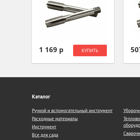
1 169 р
50
ИТЬ
КУПИТЬ
Каталог
Ручной и вспомогательный инструмент
Уборочн
Расходные материалы
Теплово
оборуд
Инструмент
Сварочн
Все для сада