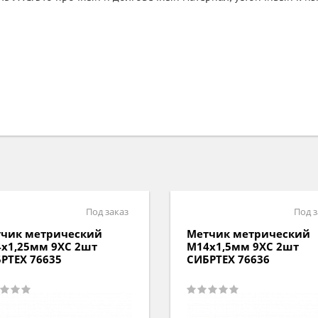
Под заказ
Под з
чик метрический
Метчик метрический
х1,25мм 9ХС 2шт
М14х1,5мм 9ХС 2шт
РТЕХ 76635
СИБРТЕХ 76636