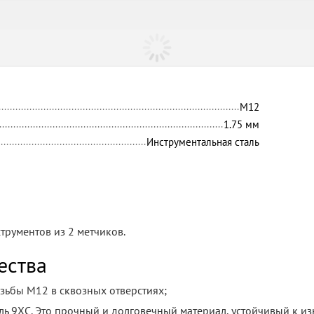
М12
1.75
мм
Инструментальная сталь
рументов из 2 метчиков.
ества
зьбы М12 в сквозных отверстиях;
ль 9ХС. Это прочный и долговечный материал, устойчивый к из