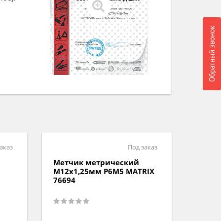
Обратный звонок
аказ
Под заказ
Метчик метрический
Метч
М12х1,25мм Р6М5 MATRIX
М8х1,
76694
СИБРТ