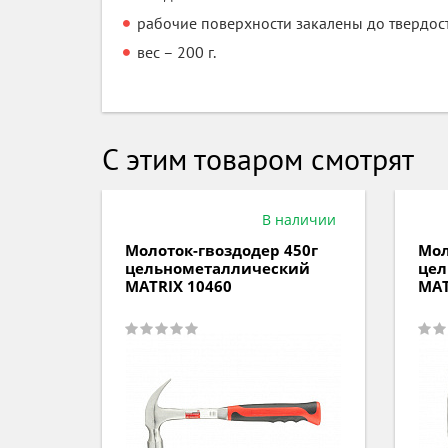
рабочие поверхности закалены до твердос
вес – 200 г.
С этим товаром смотрят
д заказ
В наличии
1000г
Молоток-гвоздодер 450г
Мол
оятка
цельнометаллический
цел
MATRIX 10460
MAT