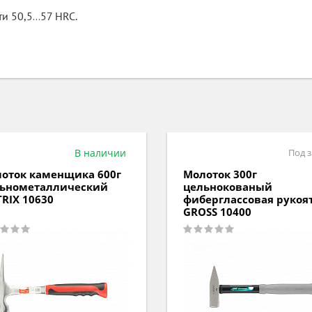
ти 50,5…57 HRC.
В наличии
Под з
оток каменщика 600г
Молоток 300г
ьнометаллический
цельнокованый
RIX 10630
фиберглаcсовая рукоя
GROSS 10400