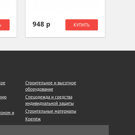
948 р
1 03
Ь
КУПИТЬ
кое
Строительное и высотное
оборудование
амню
Спецодежда и средства
индивидуальной защиты
Строительные материалы
тоном и
Крепёж