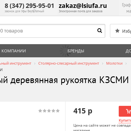
8 (347) 295-95-01
zakaz@lsiufa.ru
Граф
ма
звонок для Уфы бесплатный
Электронная почта для заказов
Изб
 КОМПАНИИ
БРЕНДЫ
Д
ьный инструмент
Столярно-слесарный инструмент
Молотки
МИ
ый деревянная рукоятка КЗСМИ
415 р
Купить
Цена на сайте может не совпада
магазине