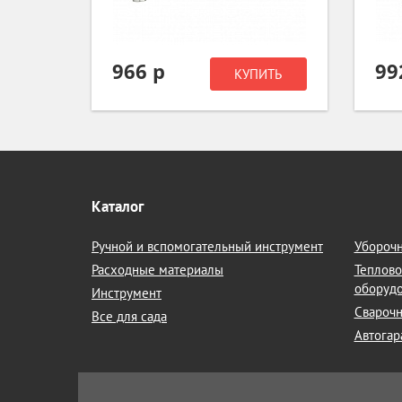
966 р
99
ИТЬ
КУПИТЬ
Каталог
Ручной и вспомогательный инструмент
Уборочн
Расходные материалы
Теплово
оборуд
Инструмент
Сварочн
Все для сада
Автогар