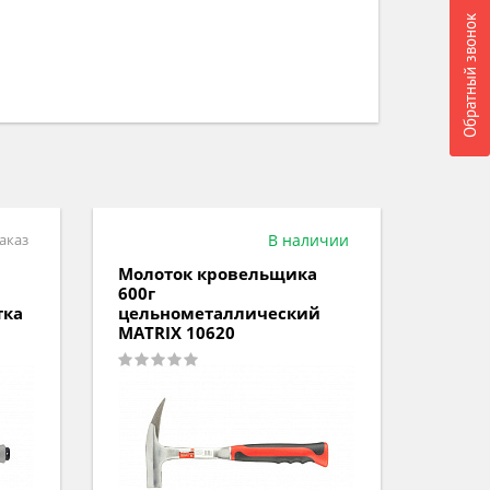
Обратный звонок
аказ
В наличии
Молоток кровельщика
Молот
600г
фибер
тка
цельнометаллический
GROSS
MATRIX 10620