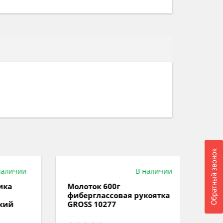
Обратный звонок
ичии
В наличии
Молоток 600г
Молот
фиберглаcсовая рукоятка
фибер
GROSS 10277
GROSS