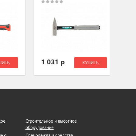
1 031 р
781
Ь
КУПИТЬ
кое
Строительное и высотное
оборудование
амню
Спецодежда и средства