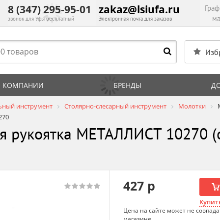
8 (347) 295-95-01
zakaz@lsiufa.ru
Граф
ма
звонок для Уфы бесплатный
Электронная почта для заказов
Изб
 КОМПАНИИ
БРЕНДЫ
Д
ьный инструмент
Столярно-слесарный инструмент
Молотки
270
ая рукоятка МЕТАЛЛИСТ 10270 (
427 р
Купить
Цена на сайте может не совпада
магазине