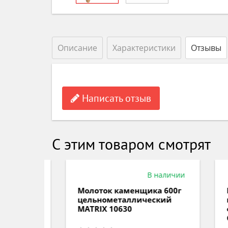
Описание
Характеристики
Отзывы
Написать отзыв
С этим товаром смотрят
аличии
В наличии
50г
Молоток каменщика 600г
Мол
ий
цельнометаллический
цел
MATRIX 10630
фиб
GRO