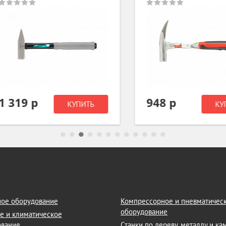
319 р
948 р
КУПИТЬ
КУПИТ
ое оборудование
Компрессорное и пневматичес
оборудование
е и климатическое
ование
Станки по дереву, металлу и к