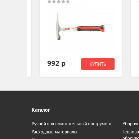
992 р
1 
ИТЬ
КУПИТЬ
Каталог
Ручной и вспомогательный инструмент
Уборочн
Расходные материалы
Теплово
оборуд