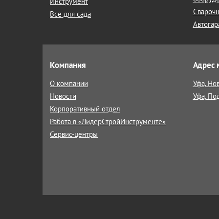
Инструмент
Сварочн
Все для сада
Автогар
Компания
Адрес 
О компании
Уфа, Но
Новости
Уфа, По
Корпоративный отдел
Работа в «ЛидерСтройИнструменте»
Сервис-центры