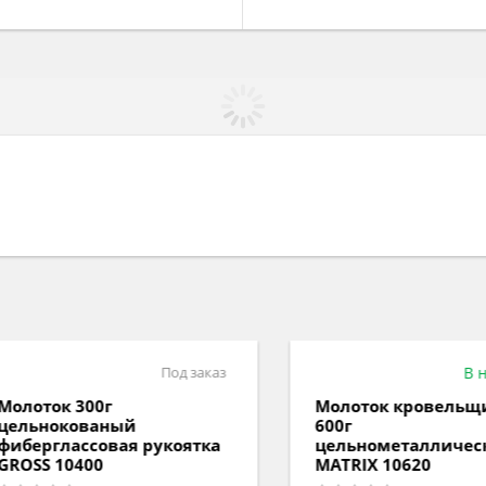
Под заказ
В нал
оток 300г
Молоток кровельщика
ьнокованый
600г
ерглаcсовая рукоятка
цельнометаллический
SS 10400
MATRIX 10620