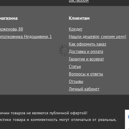
раствором
магазина
Клиентам
воженова, 88
Кредит
дполковника Недошивина, 1
Нашли дешевле, снизим цену!
Как оформить заказ
Доставка и оплата
Гарантия и возврат
Статьи
Вопросы и ответы
Отзывы
Личный кабинет
аличии товаров не являются публичной офертой!
истики товара и комплектность могут отличаться от реальных,