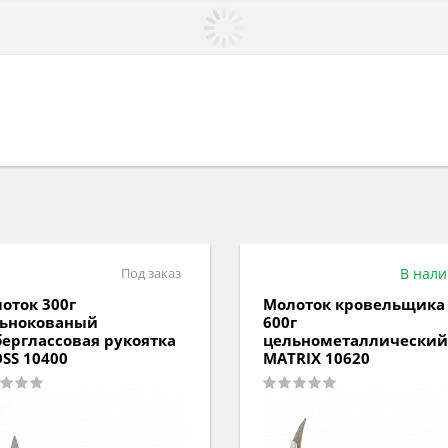
Под заказ
В нал
оток 300г
Молоток кровельщика
ьнокованый
600г
ерглаcсовая рукоятка
цельнометаллический
SS 10400
MATRIX 10620