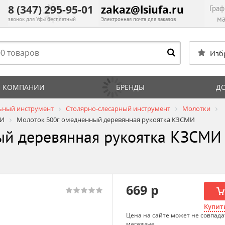
8 (347) 295-95-01
zakaz@lsiufa.ru
Граф
ма
звонок для Уфы бесплатный
Электронная почта для заказов
Изб
 КОМПАНИИ
БРЕНДЫ
Д
ьный инструмент
Столярно-слесарный инструмент
Молотки
МИ
Молоток 500г омедненный деревянная рукоятка КЗСМИ
ый деревянная рукоятка КЗСМИ 
669 р
Купить
Цена на сайте может не совпада
магазине