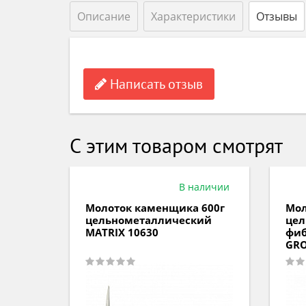
Описание
Характеристики
Отзывы
Написать отзыв
С этим товаром смотрят
аличии
В наличии
50г
Молоток каменщика 600г
Мол
ий
цельнометаллический
цел
MATRIX 10630
фиб
GRO