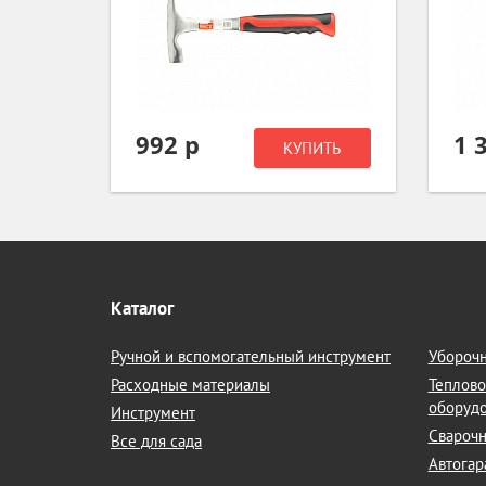
992 р
1 
ИТЬ
КУПИТЬ
Каталог
Ручной и вспомогательный инструмент
Уборочн
Расходные материалы
Теплово
оборуд
Инструмент
Сварочн
Все для сада
Автогар