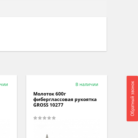
Обратный звонок
ичии
В наличии
Молоток 600г
Молот
фиберглаcсовая рукоятка
фибер
GROSS 10277
GROSS