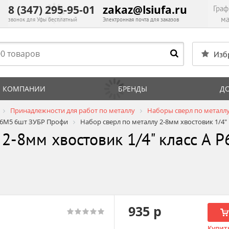
8 (347) 295-95-01
zakaz@lsiufa.ru
Граф
ма
звонок для Уфы бесплатный
Электронная почта для заказов
Изб
 КОМПАНИИ
БРЕНДЫ
Д
Принадлежности для работ по металлу
Наборы сверл по металл
 Р6М5 6шт ЗУБР Профи
Набор сверл по металлу 2-8мм хвостовик 1/4"
 2-8мм хвостовик 1/4" класс А
935 р
Купить