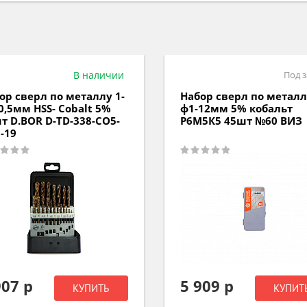
Под заказ
В нал
ор сверл по металлу
Набор сверл по металл
12мм 5% кобальт
10x0,5мм HSS-G 19шт
5К5 45шт №60 ВИЗ
D.BOR D-TD-338-HSS-MS1
909 р
3 131 р
КУПИТЬ
КУПИТ