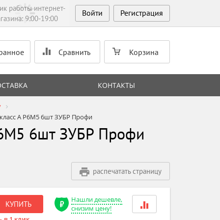
ик работы интернет-
Войти
Регистрация
газина: 9:00-19:00
ранное
Сравнить
Корзина
ОСТАВКА
КОНТАКТЫ
у
 класс А Р6М5 6шт ЗУБР Профи
 Р6М5 6шт ЗУБР Профи
распечатать страницу
Нашли дешевле,
КУПИТЬ
снизим цену!
 в 1 клик