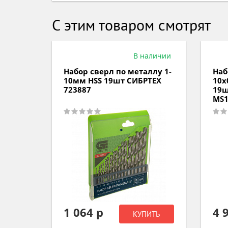
С этим товаром смотрят
аличии
В наличии
ллу 1-
Набор сверл по металлу 1-
Наб
ТЕХ
10х0,5мм HSS- Cobalt 5%
ф1-
19шт D.BOR D-TD-338-CO5-
Р6М
MS1-19
4 907 р
5 
ИТЬ
КУПИТЬ