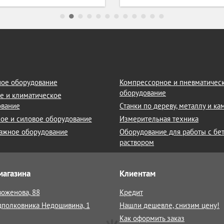
ое оборудование
Компрессорное и пневматичес
оборудование
е и климатическое
ование
Станки по дереву, металлу и к
ое и силовое оборудование
Измерительная техника
ажное оборудование
Оборудование для работы с бе
раствором
магазина
Клиентам
воженова, 88
Кредит
дполковника Недошивина, 1
Нашли дешевле, снизим цену!
Как оформить заказ