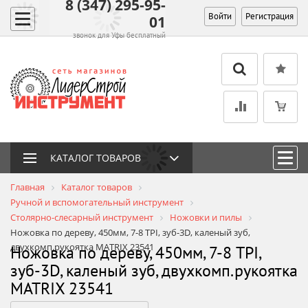
8 (347) 295-95-
Войти
Регистрация
01
звонок для Уфы бесплатный
КАТАЛОГ ТОВАРОВ
Главная
Каталог товаров
Ручной и вспомогательный инструмент
Столярно-слесарный инструмент
Ножовки и пилы
Ножовка по дереву, 450мм, 7-8 TPI, зуб-3D, каленый зуб,
двухкомп.рукоятка MATRIX 23541
Ножовка по дереву, 450мм, 7-8 TPI,
зуб-3D, каленый зуб, двухкомп.рукоятка
MATRIX 23541