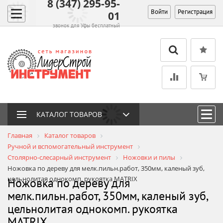
8 (347) 295-95-
Войти
Регистрация
01
звонок для Уфы бесплатный
КАТАЛОГ ТОВАРОВ
Главная
Каталог товаров
Ручной и вспомогательный инструмент
Столярно-слесарный инструмент
Ножовки и пилы
Ножовка по дереву для мелк.пильн.работ, 350мм, каленый зуб,
цельнолитая однокомп. рукоятка MATRIX
Ножовка по дереву для
мелк.пильн.работ, 350мм, каленый зуб,
цельнолитая однокомп. рукоятка
MATRIX