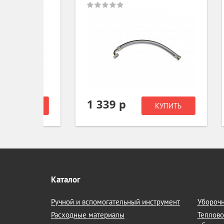
1 339 р
1 
ИТЬ
КУПИТЬ
Каталог
Ручной и вспомогательный инструмент
Уборочн
Расходные материалы
Теплово