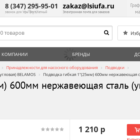
8 (347) 295-95-01
zakaz@lsiufa.ru
Граф
ма
звонок для Уфы бесплатный
Электронная почта для заказов
Изб
 КОМПАНИИ
БРЕНДЫ
Д
Принадлежности для насосного оборудования
Подводки
(угловая) BELAMOS
Подводка гибкая 1"(25мм) 600мм нержавеющая с
м) 600мм нержавеющая сталь (
1 210 р
Купить