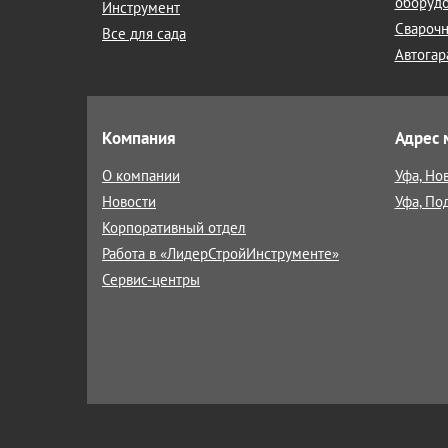
оборуд
Инструмент
Сварочн
Все для сада
Автогар
Компания
Адрес 
О компании
Уфа, Но
Новости
Уфа, По
Корпоративный отдел
Работа в «ЛидерСтройИнструменте»
Сервис-центры