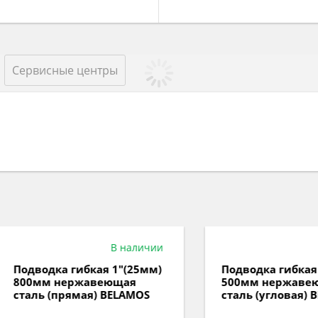
Сервисные центры
В наличии
Под з
водка гибкая 1"(25мм)
Подводка гибкая 1"(25
0мм нержавеющая
500мм нержавеющая
ль (прямая) BELAMOS
сталь (угловая) BELAM