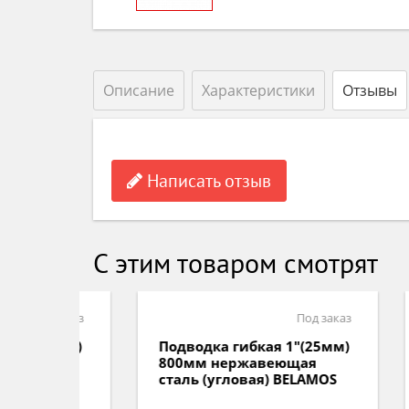
Описание
Характеристики
Отзывы
Написать отзыв
С этим товаром смотрят
д заказ
Под заказ
25мм)
Подводка гибкая 1"(25мм)
Под
я
800мм нержавеющая
80
AMOS
сталь (угловая) BELAMOS
ста