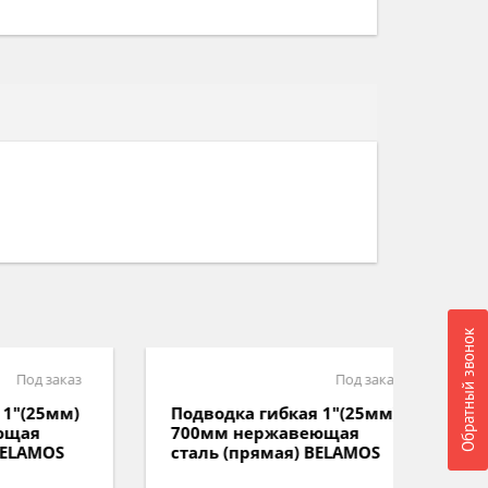
Обратный звонок
аказ
Под заказ
мм)
Подводка гибкая 1"(25мм)
Подво
700мм нержавеющая
700м
OS
сталь (прямая) BELAMOS
сталь