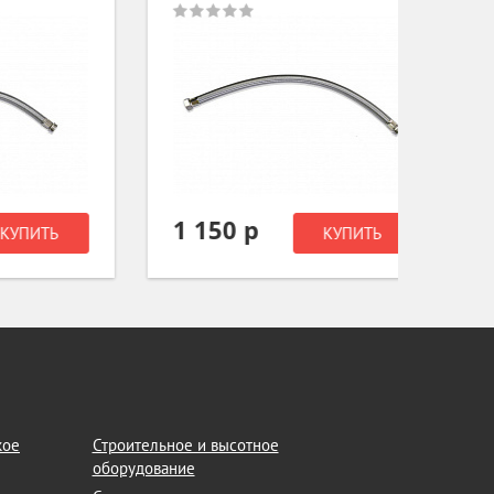
1 150 р
1 23
Ь
КУПИТЬ
кое
Строительное и высотное
оборудование