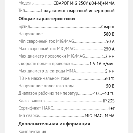
Модель
СВАРОГ MIG 250Y (J04-M)+MMA
Тип
Полуавтомат сварочный инверторный
Общие характеристики
Брэнд
Сварог
Напряжение
380 В
Min сварочный ток MIG/MAG
50 А
Max сварочный ток MIG/MAG
250 А
Max диаметр проволоки MIG/MAG
1.2 мм
Скорость подачи проволоки
1.5-16 м/мин
Max диаметр электрода MMA
5 мм
ПВ на максимальном токе
60 %
Напряжение холостого хода
50 В
Диапазон рабочих температур
-10...+40 °C
Класс защиты
IP 23S
Сертификат НАКС
Нет
Тип сварки
MIG-MAG; MMA
Дополнительная информация
Комплектация