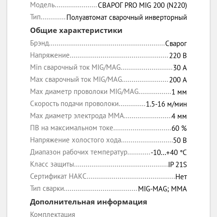
Модель
СВАРОГ PRO MIG 200 (N220)
Тип
Полуавтомат сварочный инверторный
Общие характеристики
Брэнд
Сварог
Напряжение
220 В
Min сварочный ток MIG/MAG
30 А
Max сварочный ток MIG/MAG
200 А
Max диаметр проволоки MIG/MAG
1 мм
Скорость подачи проволоки
1.5-16 м/мин
Max диаметр электрода MMA
4 мм
ПВ на максимальном токе
60 %
Напряжение холостого хода
50 В
Диапазон рабочих температур
-10...+40 °C
Класс защиты
IP 21S
Сертификат НАКС
Нет
Тип сварки
MIG-MAG; MMA
Дополнительная информация
Комплектация