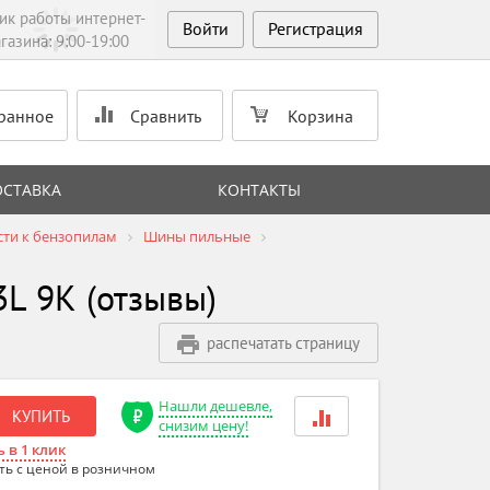
ик работы интернет-
Войти
Регистрация
газина: 9:00-19:00
ранное
Сравнить
Корзина
ОСТАВКА
КОНТАКТЫ
ти к бензопилам
Шины пильные
3L 9К (отзывы)
распечатать страницу
Нашли дешевле,
КУПИТЬ
снизим цену!
 в 1 клик
ть с ценой в розничном