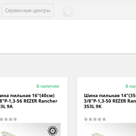
Сервисные центры
В наличии
В нал
а пильная 16"(40см)
Шина пильная 14"(35с
"P-1,3-56 REZER Rancher
3/8"P-1,3-50 REZER Ranc
L 9A
353L 9К