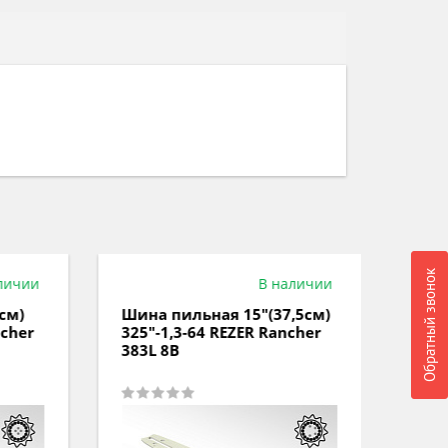
Обратный звонок
ичии
В наличии
м)
Шина пильная 15"(37,5см)
Шина 
her
325"-1,3-64 REZER Rancher
3/8"P-
383L 8B