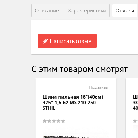
Описание
Характеристики
Отзывы
Написать отзыв
С этим товаром смотрят
аличии
Под заказ
0см)
Шина пильная 16"(40см)
Шин
5 000
325"-1,6-62 MS 210-250
3/8
STIHL
403