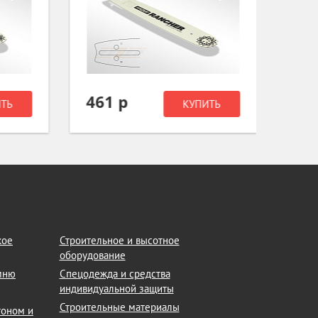
461 р
4 59
Ь
КУПИТЬ
кое
Строительное и высотное
оборудование
амню
Спецодежда и средства
индивидуальной защиты
Строительные материалы
тоном и