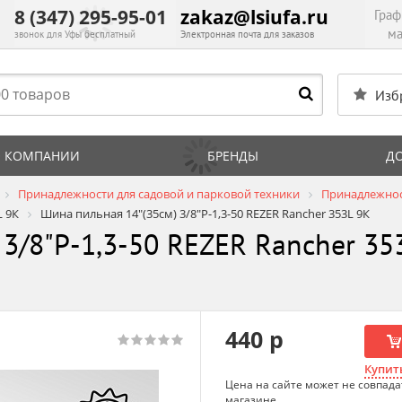
8 (347) 295-95-01
zakaz@lsiufa.ru
Граф
ма
звонок для Уфы бесплатный
Электронная почта для заказов
Изб
 КОМПАНИИ
БРЕНДЫ
Д
Принадлежности для садовой и парковой техники
Принадлежнос
L 9К
Шина пильная 14"(35см) 3/8"P-1,3-50 REZER Rancher 353L 9К
3/8"P-1,3-50 REZER Rancher 35
440 р
Купить
Цена на сайте может не совпада
магазине