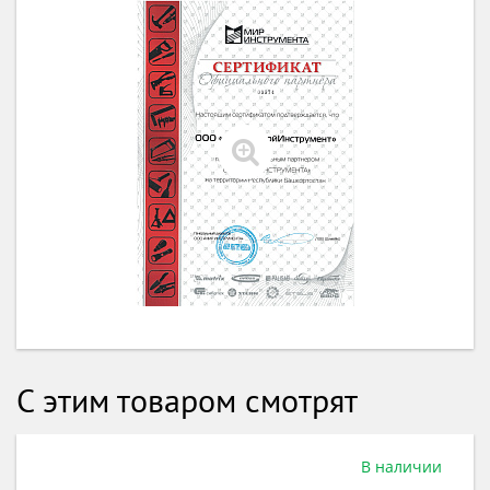
С этим товаром смотрят
ичии
В нал