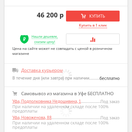
46 200 р
КУПИТЬ
Купить в 1 клик
Нашли дешевле,
снизим цену!
Цена на сайте может не совпадать с ценой в розничном
магазине
Доставка курьером
В течение дня (или завтра) при наличии
бесплатно
Самовывоз из магазина в Уфе БЕСПЛАТНО
Уфа, Подполковника Недошивина, 1
Под заказ
При наличии на удаленном складе после 100%
предоплаты
Уфа, Новоженова, 88
Под заказ
При наличии на удаленном складе после 100%
предоплаты