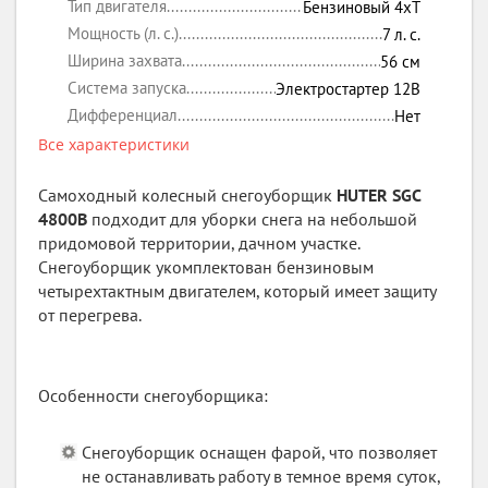
Тип двигателя
Бензиновый 4xT
Мощность (л. с.)
7
л. с.
Ширина захвата
56
см
Система запуска
Электростартер 12В
Дифференциал
Нет
Все характеристики
Самоходный колесный снегоуборщик
HUTER SGC
4800B
подходит для уборки снега на небольшой
придомовой территории, дачном участке.
Снегоуборщик укомплектован бензиновым
четырехтактным двигателем, который имеет защиту
от перегрева.
Особенности снегоуборщика:
Снегоуборщик оснащен фарой, что позволяет
не останавливать работу в темное время суток,