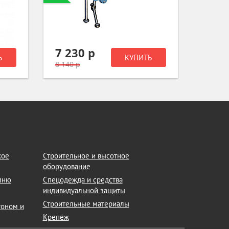
7 230 р
2 53
Ь
КУПИТЬ
8 140 р
кое
Строительное и высотное
оборудование
амню
Спецодежда и средства
индивидуальной защиты
Строительные материалы
тоном и
Крепёж