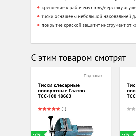
крепление к рабочему столу/верстаку осущ
тиски оснащены небольшой наковальней дл
покрытие краской защитит инструмент от к
С этим товаром смотрят
д заказ
Под заказ
Тиски слесарные
Тис
поворотные Глазов
пов
ТСС-100 18663
ТСС
-7%
-7%