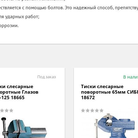
ествляется с помощью болтов. Это надежный способ, препятс
я ударных работ;
оррозии.
Под заказ
В нал
ки слесарные
Тиски слесарные
оротные Глазов
поворотные 65мм СИБ
-125 18665
18672