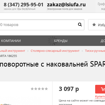
8 (347) 295-95-01
zakaz@lsiufa.ru
Граф
ма
звонок для Уфы бесплатный
Электронная почта для заказов
Изб
 КОМПАНИИ
БРЕНДЫ
Д
ьный инструмент
Столярно-слесарный инструмент
Тиски ручные
ARTA 186255
 поворотные с наковальней SPA
3 097 р
Купить
Цена на сайте может не совпада
магазине