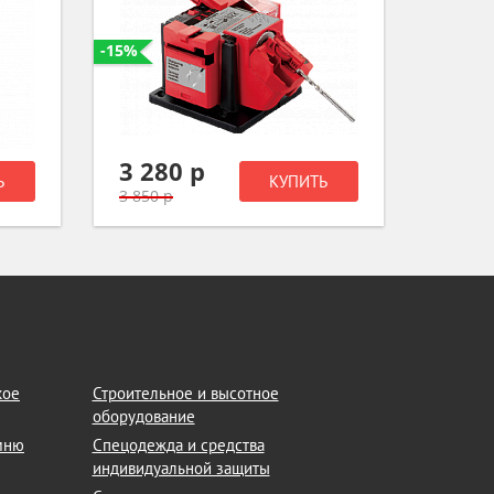
-15%
-10%
3 280 р
5 31
Ь
КУПИТЬ
3 850 р
5 890 
кое
Строительное и высотное
оборудование
амню
Спецодежда и средства
индивидуальной защиты