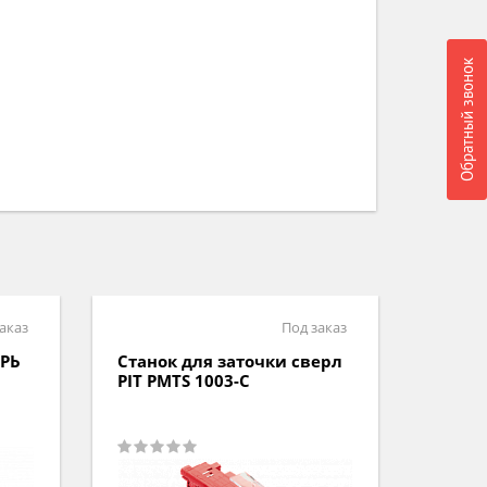
Обратный звонок
аказ
Под заказ
ХРЬ
Станок для заточки сверл
Стано
PIT PMTS 1003-C
BG 25