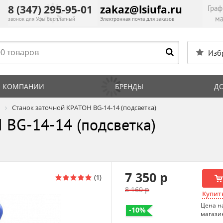
8 (347) 295-95-01
zakaz@lsiufa.ru
Граф
ма
звонок для Уфы бесплатный
Электронная почта для заказов
Изб
 КОМПАНИИ
БРЕНДЫ
Д
Станок заточной КРАТОН BG-14-14 (подсветка)
 BG-14-14 (подсветка)
7 350 р
8 160 р
Купить
Цена н
-10%
магази