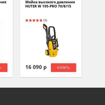
ния
Мойка высокого давления
Мойка
15
HUTER W 135-AR 70/8/9
HUTER
10 290 р
12 2
Ь
КУПИТЬ