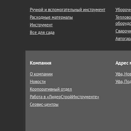
Ручной и вспомогательный инструмент
Уборочн
Расходные материалы
Теплово
оборуд
Инструмент
Сварочн
Все для сада
Автогар
Компания
Адрес 
О компании
Уфа, Но
Новости
Уфа, По
Корпоративный отдел
Работа в «ЛидерСтройИнструменте»
Сервис-центры