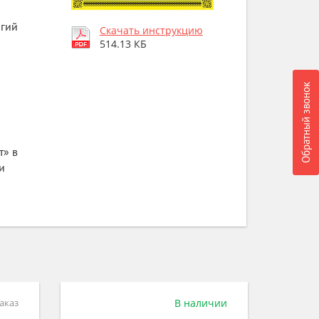
лгий
Скачать инструкцию
514.13 КБ
Обратный звонок
т» в
и
ичии
Под заказ