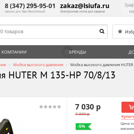
8 (347) 295-95-01
zakaz@lsiufa.ru
Граф
ма
звонок для Уфы бесплатный
Электронная почта для заказов
Изб
 КОМПАНИИ
БРЕНДЫ
Д
ние
Мойки высокого давления
Мойка высокого давления HUTER 
ия HUTER M 135-HP 70/8/13
7 030 р
7 390 р
Купить
Цена н
-5%
магази