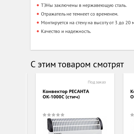
ТЭНы заключены в нержавеющую сталь.
Отражатель не темнеет со временем.
Монтируется на стену на высоту от 3 до 20 
Качество и надежность.
С этим товаром смотрят
д заказ
Под заказ
Конвектор РЕСАНТА
Кон
ОК-1000С (стич)
ОК-