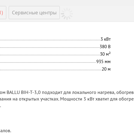
1)
Сервисные центры
3
кВт
380
В
30
м²
935
мм
20
м
м BALLU BIH-T-3,0 подходит для локального нагрева, обогрев
ния на открытых участках. Мощности 3 кВт хватит для обогре
.
алов.