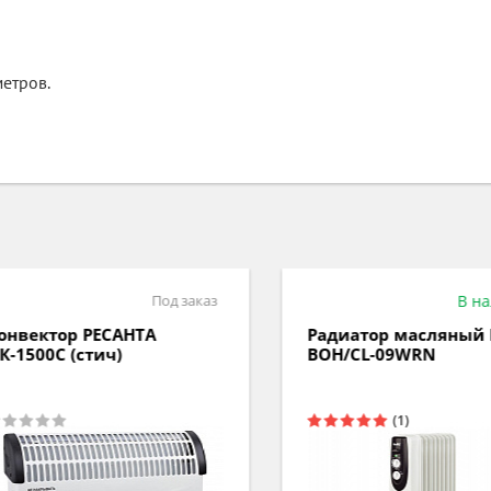
метров.
Под заказ
В нал
вектор РЕСАНТА
Радиатор масляный B
1500С (стич)
BOH/CL-09WRN