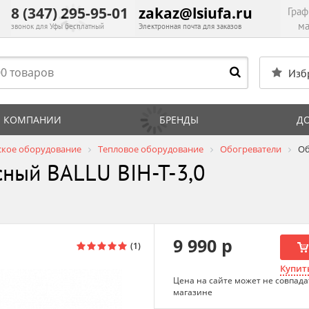
8 (347) 295-95-01
zakaz@lsiufa.ru
Граф
ма
звонок для Уфы бесплатный
Электронная почта для заказов
Изб
 КОМПАНИИ
БРЕНДЫ
Д
ское оборудование
Тепловое оборудование
Обогреватели
Об
ный BALLU BIH-T-3,0
9 990 р
Купить
Цена на сайте может не совпада
магазине