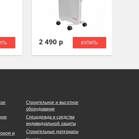
2 490 р
2 59
Ь
КУПИТЬ
кое
Строительное и высотное
оборудование
амню
Спецодежда и средства
индивидуальной защиты
Строительные материалы
тоном и