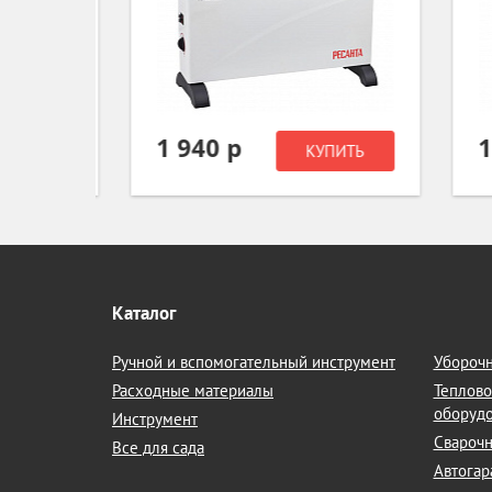
1 940 р
1 
ИТЬ
КУПИТЬ
Каталог
Ручной и вспомогательный инструмент
Уборочн
Расходные материалы
Теплово
оборуд
Инструмент
Сварочн
Все для сада
Автогар