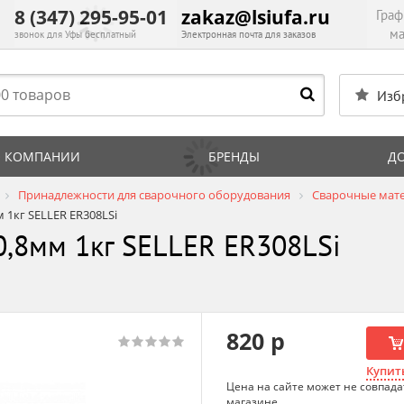
8 (347) 295-95-01
zakaz@lsiufa.ru
Граф
ма
звонок для Уфы бесплатный
Электронная почта для заказов
Изб
 КОМПАНИИ
БРЕНДЫ
Д
Принадлежности для сварочного оборудования
Сварочные мате
 1кг SELLER ER308LSi
0,8мм 1кг SELLER ER308LSi
820 р
Купить
Цена на сайте может не совпада
магазине