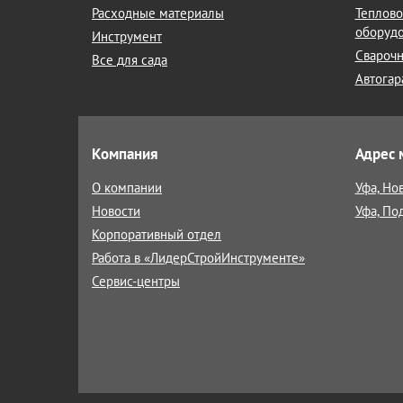
Расходные материалы
Теплово
оборуд
Инструмент
Сварочн
Все для сада
Автогар
Компания
Адрес 
О компании
Уфа, Но
Новости
Уфа, По
Корпоративный отдел
Работа в «ЛидерСтройИнструменте»
Сервис-центры