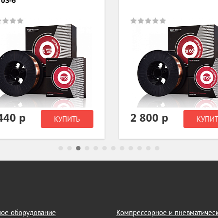
0S-6
440 р
2 800 р
КУПИТЬ
КУПИТ
ое оборудование
Компрессорное и пневматичес