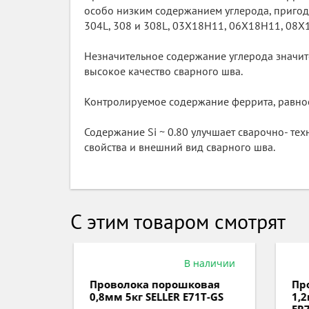
особо низким содержанием углерода, пригодн
304L, 308 и 308L, 03Х18Н11, 06Х18Н11, 08Х1
Незначительное содержание углерода значит
высокое качество сварного шва.
Контролируемое содержание феррита, равное
Содержание Si ~ 0.80 улучшает сварочно- те
свойства и внешний вид сварного шва.
С этим товаром смотрят
аличии
В наличии
вая
Проволока порошковая
Про
Т-GS
0,8мм 5кг SELLER E71Т-GS
1,2