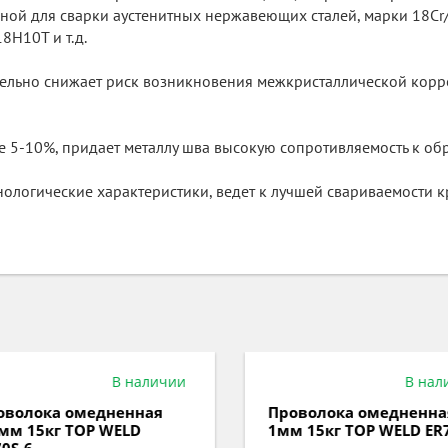
ой для сварки аустенитных нержавеющих сталей, марки 18Cr/8N
8Н10Т и т.д.
ельно снижает риск возникновения межкристаллической корро
 5-10%, придает металлу шва высокую сопротивляемость к об
хнологические характеристики, ведет к лучшей свариваемости 
В наличии
В нал
волока омедненная
Проволока омедненна
мм 15кг TOP WELD
1мм 15кг TOP WELD ER7