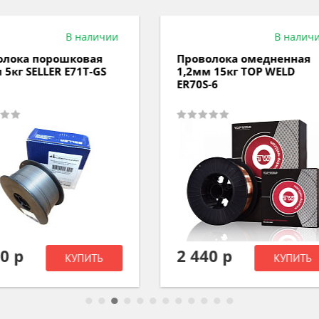
В наличии
В нал
волока омедненная
Проволока омедненна
мм 15кг TOP WELD
1мм 15кг TOP WELD ER7
0S-6
440 р
2 800 р
КУПИТЬ
КУПИТ