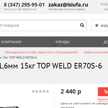
8 (347) 295-95-01
zakaz@lsiufa.ru
Граф
ма
звонок для Уфы бесплатный
Электронная почта для заказов
Изб
 КОМПАНИИ
БРЕНДЫ
Д
Принадлежности для сварочного оборудования
Сварочные мате
 15кг TOP WELD ER70S-6
1,6мм 15кг TOP WELD ER70S-6
2 440 р
Купить
Цена на сайте может не совпада
магазине