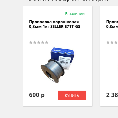
аличии
В наличии
вая
Проволока порошковая
Про
Т-GS
0,8мм 5кг SELLER E71Т-GS
1,2
ER7
2 380 р
2 
ИТЬ
КУПИТЬ