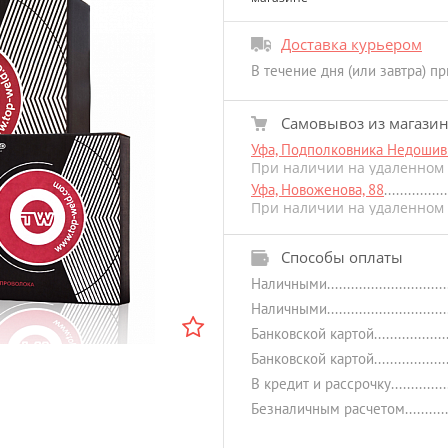
Доставка курьером
В течение дня (или завтра) п
Самовывоз из магази
Уфа, Подполковника Недошиви
При наличии на удаленном 
Уфа, Новоженова, 88
При наличии на удаленном 
Способы оплаты
Наличными
Наличными
Банковской картой
Банковской картой
В кредит и рассрочку
Безналичным расчетом