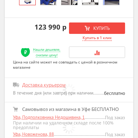
123 990 р
КУПИТЬ
Купить в 1 клик
Нашли дешевле,
снизим цену!
Цена на сайте может не совпадать с ценой в розничном
магазине
Доставка курьером
В течение дня (или завтра) при наличии
бесплатно
Самовывоз из магазина в Уфе БЕСПЛАТНО
Уфа, Подполковника Недошивина, 1
Под заказ
При наличии на удаленном складе после 100%
предоплаты
Уфа, Новоженова, 88
Под заказ