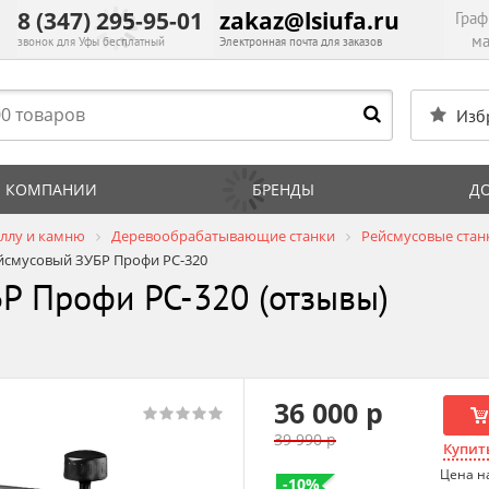
8 (347) 295-95-01
zakaz@lsiufa.ru
Граф
ма
звонок для Уфы бесплатный
Электронная почта для заказов
Изб
 КОМПАНИИ
БРЕНДЫ
Д
аллу и камню
Деревообрабатывающие станки
Рейсмусовые стан
йсмусовый ЗУБР Профи РС-320
Р Профи РС-320 (отзывы)
36 000 р
39 990 р
Купить
Цена н
-10%