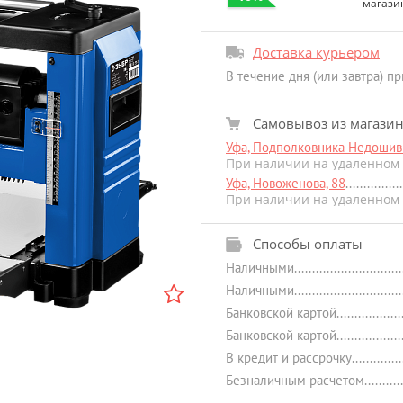
магази
Доставка курьером
В течение дня (или завтра) п
Самовывоз из магази
Уфа, Подполковника Недошиви
При наличии на удаленном 
Уфа, Новоженова, 88
При наличии на удаленном 
Способы оплаты
Наличными
Наличными
Банковской картой
Банковской картой
В кредит и рассрочку
Безналичным расчетом