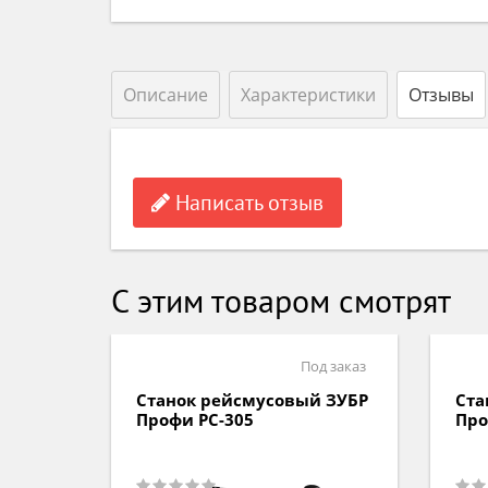
Описание
Характеристики
Отзывы
Написать отзыв
С этим товаром смотрят
д заказ
Под заказ
 ЗУБР
Станок рейсмусовый ЗУБР
Ста
Профи РС-320
BEL