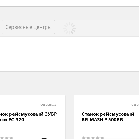
Сервисные центры
Под заказ
Под з
нок рейсмусовый
Станок рейсмусовый
MASH P 500RB
BELMASH P 1800 S146A