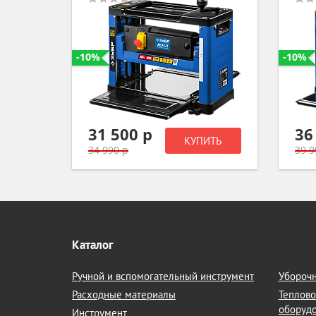
-10%
36 000 р
23
ИТЬ
КУПИТЬ
39 990 р
Каталог
Ручной и вспомогательный инструмент
Уборочн
Расходные материалы
Теплово
оборуд
Инструмент