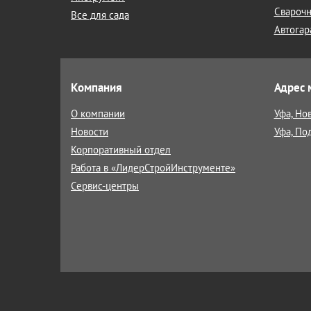
Сварочн
Все для сада
Автогар
Компания
Адрес 
О компании
Уфа, Но
Новости
Уфа, По
Корпоративный отдел
Работа в «ЛидерСтройИнструменте»
Сервис-центры