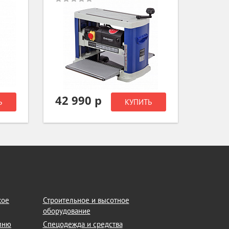
52 490 р
137 
Ь
КУПИТЬ
кое
Строительное и высотное
оборудование
амню
Спецодежда и средства